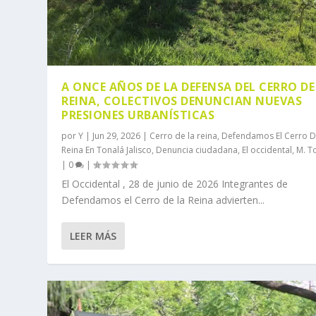
A ONCE AÑOS DE LA DEFENSA DEL CERRO DE
REINA, COLECTIVOS DENUNCIAN NUEVAS
PRESIONES URBANÍSTICAS
por
Y
|
Jun 29, 2026
|
Cerro de la reina
,
Defendamos El Cerro D
Reina En Tonalá Jalisco
,
Denuncia ciudadana
,
El occidental
,
M. T
|
0
|
El Occidental , 28 de junio de 2026 Integrantes de
Defendamos el Cerro de la Reina advierten...
LEER MÁS