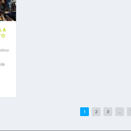
 A
TO
Nahua
 de
1
2
3
...