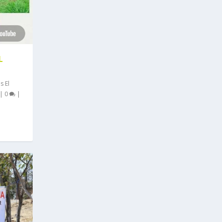
L
 El
|
0
|