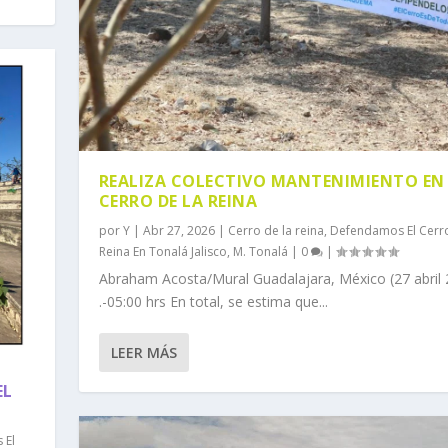
REALIZA COLECTIVO MANTENIMIENTO EN 
CERRO DE LA REINA
por
Y
|
Abr 27, 2026
|
Cerro de la reina
,
Defendamos El Cerr
Reina En Tonalá Jalisco
,
M. Tonalá
|
0
|
Abraham Acosta/Mural Guadalajara, México (27 abril 
.-05:00 hrs En total, se estima que...
LEER MÁS
EL
 El