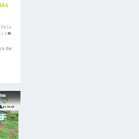
MÁS
 De La
n
|
0
ra dar