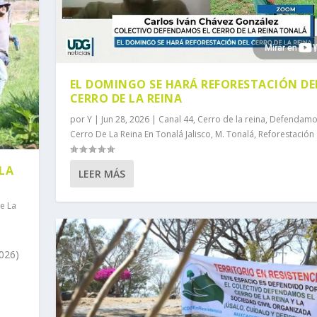
EL DOMINGO SE HARÁ REFORESTACIÓN DE
CERRO DE LA REINA
por
Y
|
Jun 28, 2026
|
Canal 44
,
Cerro de la reina
,
Defendamos
Cerro De La Reina En Tonalá Jalisco
,
M. Tonalá
,
Reforestación
 LA
LEER MÁS
e La
026)