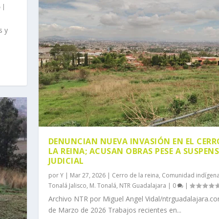
|
s y
DENUNCIAN NUEVA INVASIÓN EN EL CERR
LA REINA; ACUSAN OBRAS PESE A SUSPEN
JUDICIAL
por
Y
|
Mar 27, 2026
|
Cerro de la reina
,
Comunidad indígen
Tonalá Jalisco
,
M. Tonalá
,
NTR Guadalajara
|
0
|
Archivo NTR por Miguel Angel Vidal/ntrguadalajara.c
de Marzo de 2026 Trabajos recientes en...