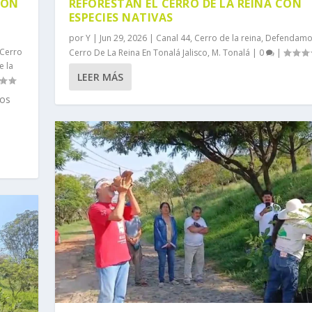
IÓN
REFORESTAN EL CERRO DE LA REINA CON
ESPECIES NATIVAS
por
Y
|
Jun 29, 2026
|
Canal 44
,
Cerro de la reina
,
Defendamos
 Cerro
Cerro De La Reina En Tonalá Jalisco
,
M. Tonalá
|
0
|
e la
LEER MÁS
ros