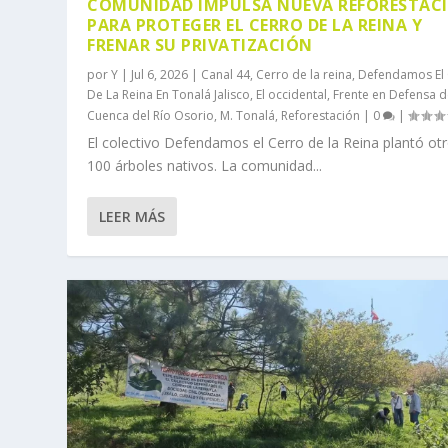
COMUNIDAD IMPULSA NUEVA REFORESTAC
PARA PROTEGER EL CERRO DE LA REINA Y
FRENAR SU PRIVATIZACIÓN
por
Y
|
Jul 6, 2026
|
Canal 44
,
Cerro de la reina
,
Defendamos El
De La Reina En Tonalá Jalisco
,
El occidental
,
Frente en Defensa d
Cuenca del Río Osorio
,
M. Tonalá
,
Reforestación
|
0
|
El colectivo Defendamos el Cerro de la Reina plantó ot
100 árboles nativos. La comunidad...
LEER MÁS