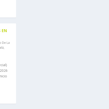
S EN
o De La
alá
,
cial)
 2026
nicio