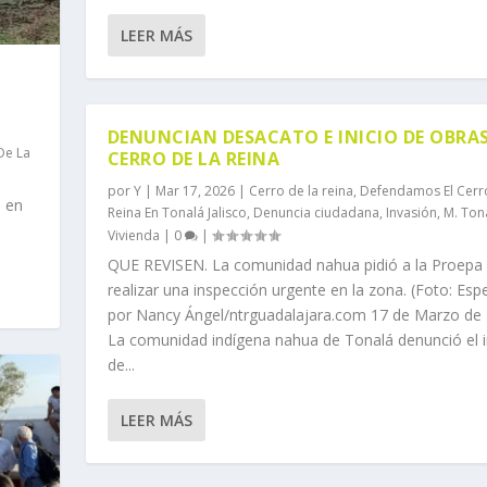
LEER MÁS
DENUNCIAN DESACATO E INICIO DE OBRA
De La
CERRO DE LA REINA
por
Y
|
Mar 17, 2026
|
Cerro de la reina
,
Defendamos El Cerr
o en
Reina En Tonalá Jalisco
,
Denuncia ciudadana
,
Invasión
,
M. Ton
Vivienda
|
0
|
QUE REVISEN. La comunidad nahua pidió a la Proepa
realizar una inspección urgente en la zona. (Foto: Espe
por Nancy Ángel/ntrguadalajara.com 17 de Marzo de
La comunidad indígena nahua de Tonalá denunció el i
de...
LEER MÁS