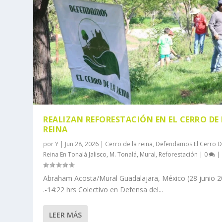
REALIZAN REFORESTACIÓN EN EL CERRO DE
REINA
por
Y
|
Jun 28, 2026
|
Cerro de la reina
,
Defendamos El Cerro D
Reina En Tonalá Jalisco
,
M. Tonalá
,
Mural
,
Reforestación
|
0
|
Abraham Acosta/Mural Guadalajara, México (28 junio 2
.-14:22 hrs Colectivo en Defensa del...
LEER MÁS