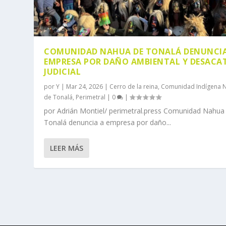
COMUNIDAD NAHUA DE TONALÁ DENUNCIA
EMPRESA POR DAÑO AMBIENTAL Y DESACA
JUDICIAL
por
Y
|
Mar 24, 2026
|
Cerro de la reina
,
Comunidad Indígena 
de Tonalá
,
Perimetral
|
0
|
por Adrián Montiel/ perimetral.press Comunidad Nahua
Tonalá denuncia a empresa por daño...
LEER MÁS