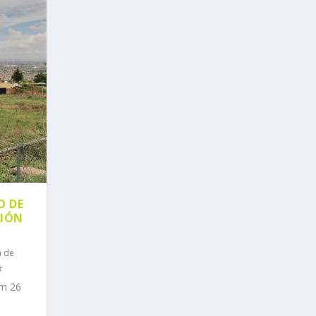
O DE
SIÓN
a de
om 26