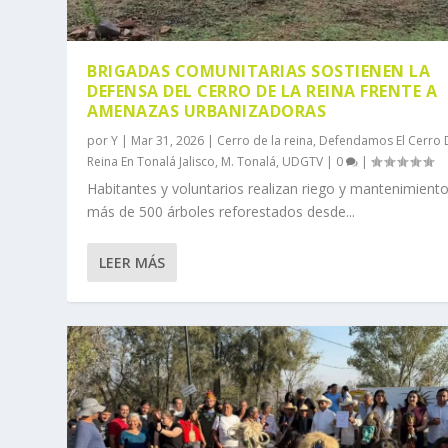
BRIGADAS COMUNITARIAS SOSTIENEN LA
DEFENSA DEL CERRO DE LA REINA FRENTE A
AMENAZAS URBANIZADORAS
por
Y
|
Mar 31, 2026
|
Cerro de la reina
,
Defendamos El Cerro 
Reina En Tonalá Jalisco
,
M. Tonalá
,
UDGTV
|
0
|
Habitantes y voluntarios realizan riego y mantenimient
más de 500 árboles reforestados desde...
LEER MÁS