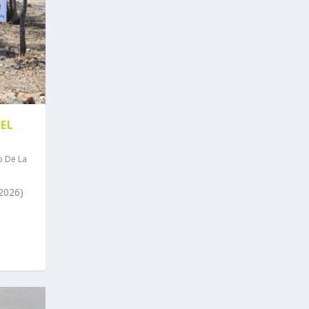
EL
o De La
2026)