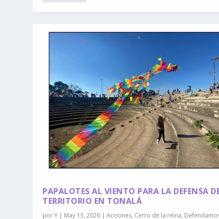
PAPALOTES AL VIENTO PARA LA DEFENSA D
TERRITORIO EN TONALÁ
por
Y
|
May 13, 2026
|
Acciones
,
Cerro de la reina
,
Defendamos