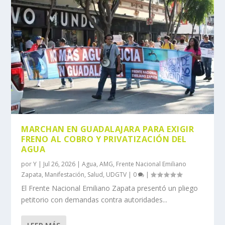
MARCHAN EN GUADALAJARA PARA EXIGIR
FRENO AL COBRO Y PRIVATIZACIÓN DEL
AGUA
por
Y
|
Jul 26, 2026
|
Agua
,
AMG
,
Frente Nacional Emiliano
Zapata
,
Manifestación
,
Salud
,
UDGTV
|
0
|
El Frente Nacional Emiliano Zapata presentó un pliego
petitorio con demandas contra autoridades...