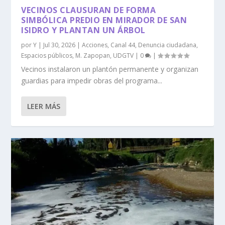
VECINOS CLAUSURAN DE FORMA
SIMBÓLICA PREDIO EN MIRADOR DE SAN
ISIDRO Y PLANTAN UN ÁRBOL
por
Y
|
Jul 30, 2026
|
Acciones
,
Canal 44
,
Denuncia ciudadana
,
Espacios públicos
,
M. Zapopan
,
UDGTV
|
0
|
Vecinos instalaron un plantón permanente y organizan
guardias para impedir obras del programa...
LEER MÁS