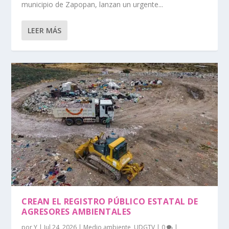
municipio de Zapopan, lanzan un urgente...
LEER MÁS
CREAN EL REGISTRO PÚBLICO ESTATAL DE
AGRESORES AMBIENTALES
por
Y
|
Jul 24, 2026
|
Medio ambiente
,
UDGTV
|
0
|