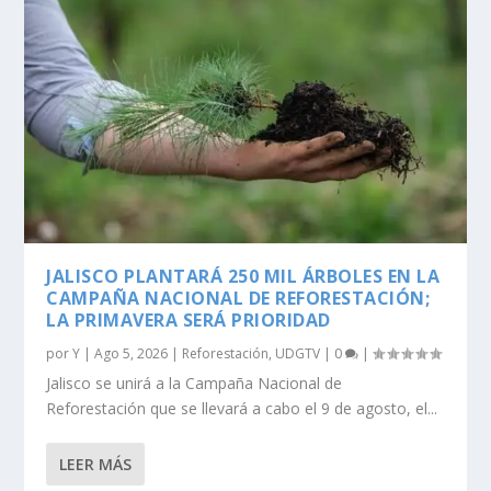
JALISCO PLANTARÁ 250 MIL ÁRBOLES EN LA
CAMPAÑA NACIONAL DE REFORESTACIÓN;
LA PRIMAVERA SERÁ PRIORIDAD
por
Y
|
Ago 5, 2026
|
Reforestación
,
UDGTV
|
0
|
Jalisco se unirá a la Campaña Nacional de
Reforestación que se llevará a cabo el 9 de agosto, el...
LEER MÁS