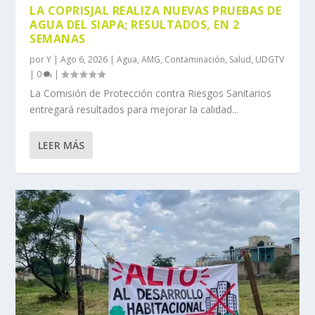
LA COPRISJAL REALIZA NUEVAS PRUEBAS DE
AGUA DEL SIAPA; RESULTADOS, EN 2
SEMANAS
por
Y
|
Ago 6, 2026
|
Agua
,
AMG
,
Contaminación
,
Salud
,
UDGTV
|
0
|
La Comisión de Protección contra Riesgos Sanitarios
entregará resultados para mejorar la calidad...
LEER MÁS