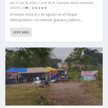
por
Y
|
Jul 30, 2026
|
Canal 44
,
M. Zapopan
,
Medio ambiente
,
UDGTV
|
0
|
El evento inicia el 2 de agosto en el Parque
Metropolitano con entrada gratuita y talleres...
LEER MÁS