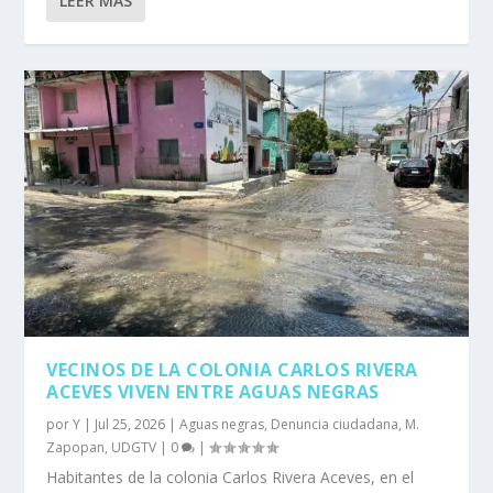
LEER MÁS
VECINOS DE LA COLONIA CARLOS RIVERA
ACEVES VIVEN ENTRE AGUAS NEGRAS
por
Y
|
Jul 25, 2026
|
Aguas negras
,
Denuncia ciudadana
,
M.
Zapopan
,
UDGTV
|
0
|
Habitantes de la colonia Carlos Rivera Aceves, en el