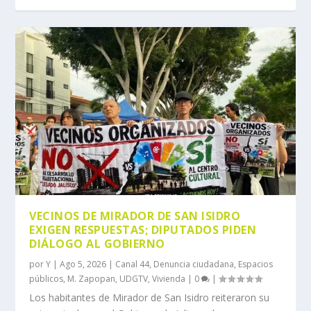
VECINOS DE MIRADOR DE SAN ISIDRO
EXIGEN RESPUESTAS; DIPUTADOS PIDEN
DIÁLOGO AL GOBIERNO
por
Y
|
Ago 5, 2026
|
Canal 44
,
Denuncia ciudadana
,
Espacios
públicos
,
M. Zapopan
,
UDGTV
,
Vivienda
|
0
|
Los habitantes de Mirador de San Isidro reiteraron su