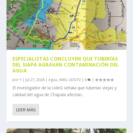
ESPECIALISTAS CONCLUYEN QUE TUBERÍAS
DEL SIAPA AGRAVAN CONTAMINACIÓN DEL
AGUA
por
Y
|
Jul 27, 2026
|
Agua
,
AMG
,
UDGTV
|
0
|
El investigador de la UdeG señala que tuberías viejas y
calidad del agua de Chapala afectan...
LEER MÁS