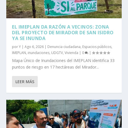
EL IMEPLAN DA RAZÓN A VECINOS: ZONA
DEL PROYECTO DE MIRADOR DE SAN ISIDRO
YA SE INUNDA
por
Y
|
Ago 6, 2026
|
Denuncia ciudadana
,
Espacios públicos
,
IMEPLAN
,
inundaciones
,
UDGTV
,
Vivienda
|
0
|
Mapa Único de Inundaciones del IMEPLAN identifica 33
puntos de riesgo en 17 hectáreas del Mirador...
LEER MÁS