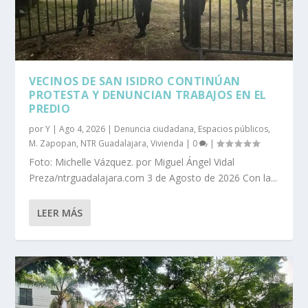
VECINOS DE SAN ISIDRO CONTINÚAN
PROTESTA Y DENUNCIAN TRABAJOS EN EL
PREDIO
por
Y
|
Ago 4, 2026
|
Denuncia ciudadana
,
Espacios públicos
,
M. Zapopan
,
NTR Guadalajara
,
Vivienda
|
0
|
Foto: Michelle Vázquez. por Miguel Ángel Vidal
Preza/ntrguadalajara.com 3 de Agosto de 2026 Con la...
LEER MÁS