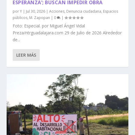
ESPERANZA’; BUSCAN IMPEDIR OBRA
por
Y
|
Jul 30, 2026
|
Acciones
,
Denuncia ciudadana
,
Espacios
públicos
,
M. Zapopan
|
0
|
Foto: Especial. por Miguel Ángel Vidal
Preza/ntrguadalajara.com 29 de Julio de 2026 Alrededor
de...
LEER MÁS