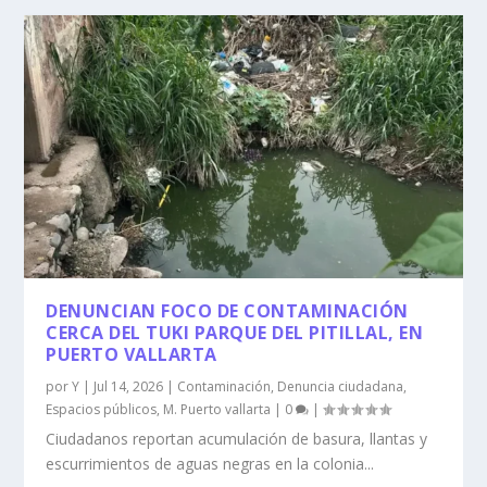
DENUNCIAN FOCO DE CONTAMINACIÓN
CERCA DEL TUKI PARQUE DEL PITILLAL, EN
PUERTO VALLARTA
por
Y
|
Jul 14, 2026
|
Contaminación
,
Denuncia ciudadana
,
Espacios públicos
,
M. Puerto vallarta
|
0
|
Ciudadanos reportan acumulación de basura, llantas y
escurrimientos de aguas negras en la colonia...