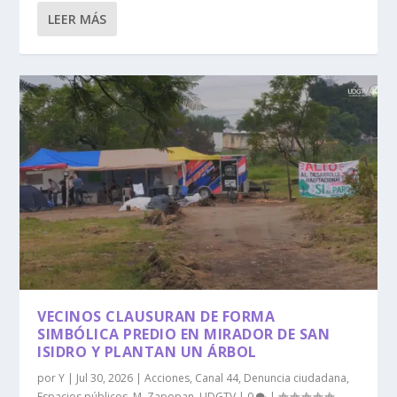
LEER MÁS
VECINOS CLAUSURAN DE FORMA
SIMBÓLICA PREDIO EN MIRADOR DE SAN
ISIDRO Y PLANTAN UN ÁRBOL
por
Y
|
Jul 30, 2026
|
Acciones
,
Canal 44
,
Denuncia ciudadana
,
Espacios públicos
,
M. Zapopan
,
UDGTV
|
0
|