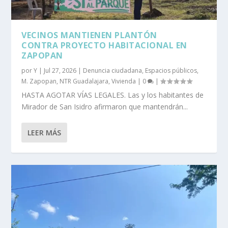
VECINOS MANTIENEN PLANTÓN
CONTRA PROYECTO HABITACIONAL EN
ZAPOPAN
por
Y
|
Jul 27, 2026
|
Denuncia ciudadana
,
Espacios públicos
,
M. Zapopan
,
NTR Guadalajara
,
Vivienda
|
0
|
HASTA AGOTAR VÍAS LEGALES. Las y los habitantes de
Mirador de San Isidro afirmaron que mantendrán...
LEER MÁS