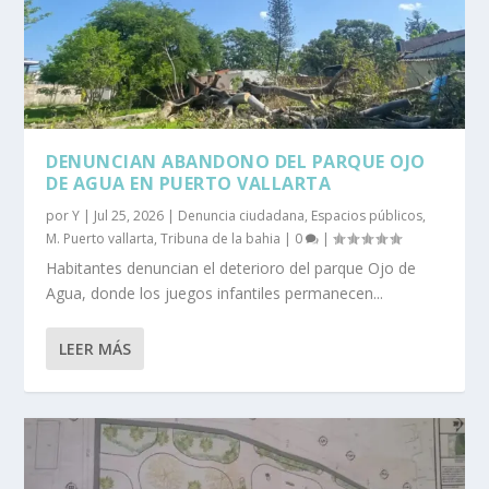
DENUNCIAN ABANDONO DEL PARQUE OJO
DE AGUA EN PUERTO VALLARTA
por
Y
|
Jul 25, 2026
|
Denuncia ciudadana
,
Espacios públicos
,
M. Puerto vallarta
,
Tribuna de la bahia
|
0
|
Habitantes denuncian el deterioro del parque Ojo de
Agua, donde los juegos infantiles permanecen...
LEER MÁS