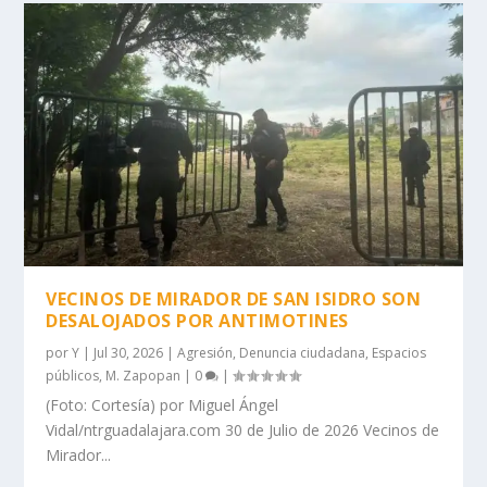
VECINOS DE MIRADOR DE SAN ISIDRO SON
DESALOJADOS POR ANTIMOTINES
por
Y
|
Jul 30, 2026
|
Agresión
,
Denuncia ciudadana
,
Espacios
públicos
,
M. Zapopan
|
0
|
(Foto: Cortesía) por Miguel Ángel
Vidal/ntrguadalajara.com 30 de Julio de 2026 Vecinos de
Mirador...