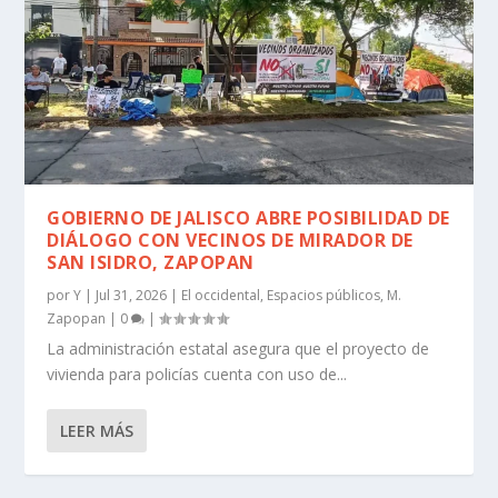
GOBIERNO DE JALISCO ABRE POSIBILIDAD DE
DIÁLOGO CON VECINOS DE MIRADOR DE
SAN ISIDRO, ZAPOPAN
por
Y
|
Jul 31, 2026
|
El occidental
,
Espacios públicos
,
M.
Zapopan
|
0
|
La administración estatal asegura que el proyecto de
vivienda para policías cuenta con uso de...
LEER MÁS