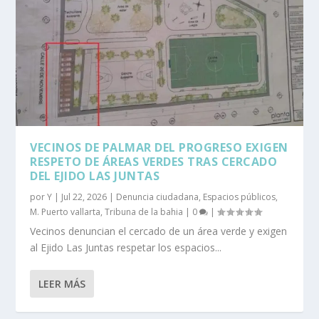
VECINOS DE PALMAR DEL PROGRESO EXIGEN
RESPETO DE ÁREAS VERDES TRAS CERCADO
DEL EJIDO LAS JUNTAS
por
Y
|
Jul 22, 2026
|
Denuncia ciudadana
,
Espacios públicos
,
M. Puerto vallarta
,
Tribuna de la bahia
|
0
|
Vecinos denuncian el cercado de un área verde y exigen
al Ejido Las Juntas respetar los espacios...
LEER MÁS