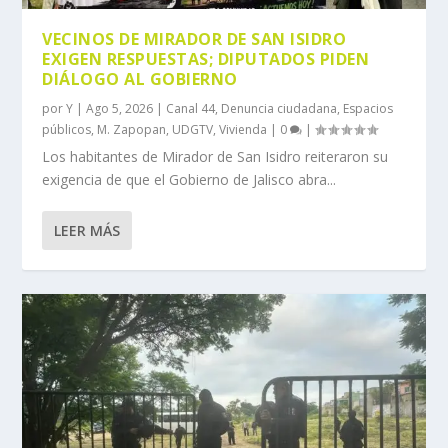
VECINOS DE MIRADOR DE SAN ISIDRO
EXIGEN RESPUESTAS; DIPUTADOS PIDEN
DIÁLOGO AL GOBIERNO
por
Y
|
Ago 5, 2026
|
Canal 44
,
Denuncia ciudadana
,
Espacios
públicos
,
M. Zapopan
,
UDGTV
,
Vivienda
|
0
|
Los habitantes de Mirador de San Isidro reiteraron su
exigencia de que el Gobierno de Jalisco abra...
LEER MÁS