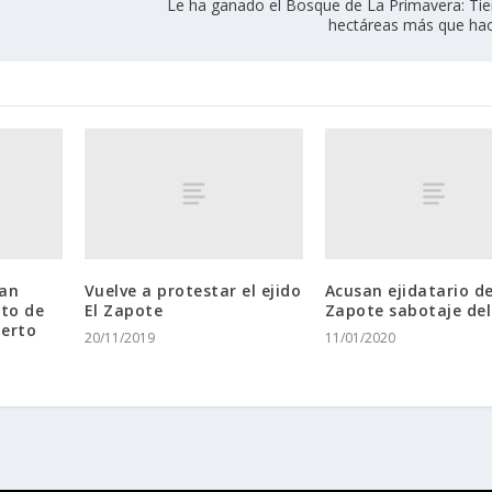
Le ha ganado el Bosque de La Primavera: Tie
hectáreas más que ha
ran
Vuelve a protestar el ejido
Acusan ejidatario de
to de
El Zapote
Zapote sabotaje de
uerto
20/11/2019
11/01/2020