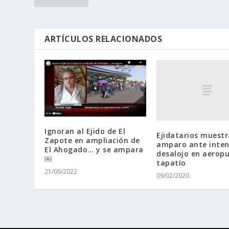
ARTÍCULOS RELACIONADOS
Ignoran al Ejido de El
Ejidatarios muest
Zapote en ampliación de
amparo ante inten
El Ahogado… y se ampara
desalojo en aerop
￼
tapatío
21/06/2022
09/02/2020