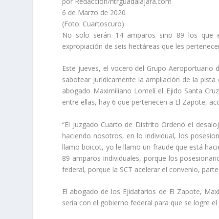
por Redacción/ntrguadalajara.com
6 de Marzo de 2020
(Foto: Cuartoscuro)
No solo serán 14 amparos sino 89 los que eji
expropiación de seis hectáreas que les pertenecen
Este jueves, el vocero del Grupo Aeroportuario de
sabotear jurídicamente la ampliación de la pista
abogado Maximiliano Lomelí el Ejido Santa Cruz
entre ellas, hay 6 que pertenecen a El Zapote, ac
“El Juzgado Cuarto de Distrito Ordenó el desalo
haciendo nosotros, en lo individual, los posesi
llamo boicot, yo le llamo un fraude que está hac
89 amparos individuales, porque los posesionario
federal, porque la SCT acelerar el convenio, part
El abogado de los Ejidatarios de El Zapote, Ma
seria con el gobierno federal para que se logre e