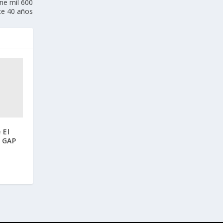
ne mil 600
ce 40 años
 El
l GAP