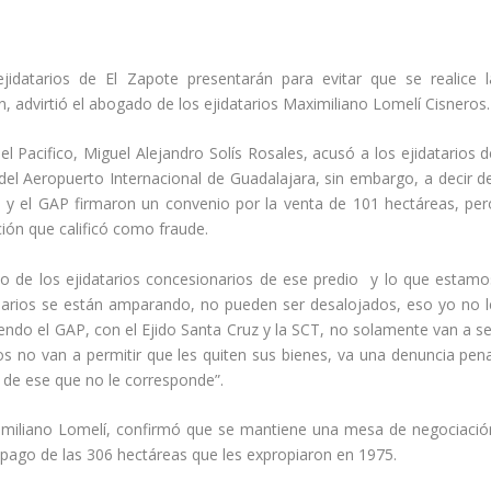
datarios de El Zapote presentarán para evitar que se realice l
, advirtió el abogado de los ejidatarios Maximiliano Lomelí Cisneros.
l Pacifico, Miguel Alejandro Solís Rosales, acusó a los ejidatarios d
 del Aeropuerto Internacional de Guadalajara, sin embargo, a decir de
 y el GAP firmaron un convenio por la venta de 101 hectáreas, per
ción que calificó como fraude.
jo de los ejidatarios concesionarios de ese predio y lo que estamo
onarios se están amparando, no pueden ser desalojados, eso yo no l
iendo el GAP, con el Ejido Santa Cruz y la SCT, no solamente van a se
s no van a permitir que les quiten sus bienes, va una denuncia pena
e de ese que no le corresponde”.
ximiliano Lomelí, confirmó que se mantiene una mesa de negociació
l pago de las 306 hectáreas que les expropiaron en 1975.