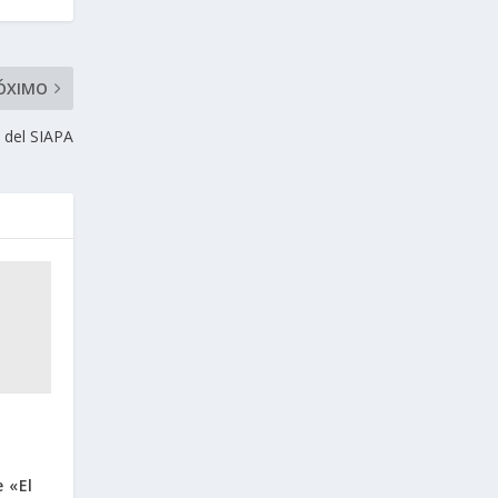
ÓXIMO
s del SIAPA
 «El