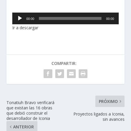
R
00:00
00:00
e
Ir a descargar
p
r
o
d
u
c
COMPARTIR:
t
o
r
d
e
PRÓXIMO
Tonatiuh Bravo verificará
a
que existan las 16 obras
u
que debió construir el
Proyectos ligados a Iconia,
d
desarrollador de Iconia
sin avances
i
ANTERIOR
o