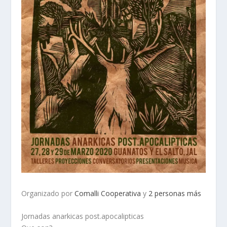
Organizado por
Comalli Cooperativa
y
2 personas más
Jornadas anarkicas post.apocalipticas