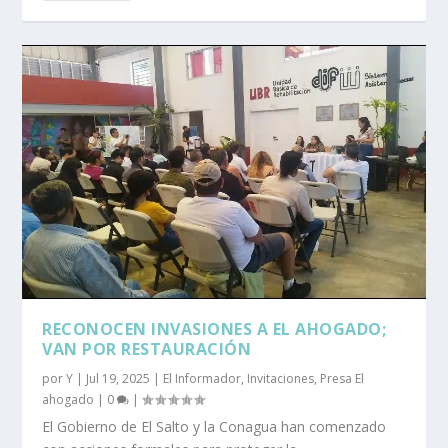
RECONOCEN INVASIONES A EL AHOGADO;
VAN POR RESTAURACIÓN
por
Y
|
Jul 19, 2025
|
El Informador
,
Invitaciones
,
Presa El
ahogado
|
0
|
El Gobierno de El Salto y la Conagua han comenzado