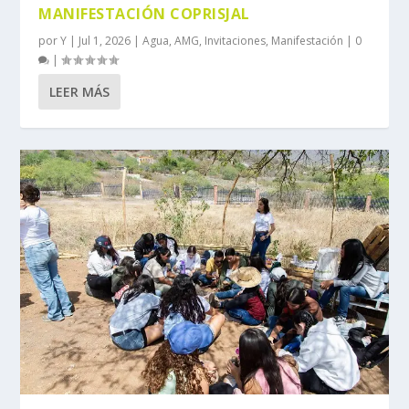
MANIFESTACIÓN COPRISJAL
por
Y
|
Jul 1, 2026
|
Agua
,
AMG
,
Invitaciones
,
Manifestación
|
0
|
LEER MÁS