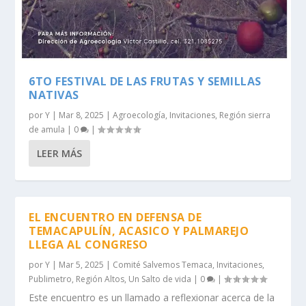
6TO FESTIVAL DE LAS FRUTAS Y SEMILLAS
NATIVAS
por
Y
|
Mar 8, 2025
|
Agroecología
,
Invitaciones
,
Región sierra
de amula
|
0
|
LEER MÁS
EL ENCUENTRO EN DEFENSA DE
TEMACAPULÍN, ACASICO Y PALMAREJO
LLEGA AL CONGRESO
por
Y
|
Mar 5, 2025
|
Comité Salvemos Temaca
,
Invitaciones
,
Publimetro
,
Región Altos
,
Un Salto de vida
|
0
|
Este encuentro es un llamado a reflexionar acerca de la