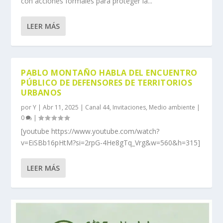
con acciones formales para proteger la...
LEER MÁS
PABLO MONTAÑO HABLA DEL ENCUENTRO
PÚBLICO DE DEFENSORES DE TERRITORIOS
URBANOS
por
Y
|
Abr 11, 2025
|
Canal 44
,
Invitaciones
,
Medio ambiente
|
0
|
[youtube https://www.youtube.com/watch?
v=EiSBb16pHtM?si=2rpG-4He8gTq_Vrg&w=560&h=315]
LEER MÁS