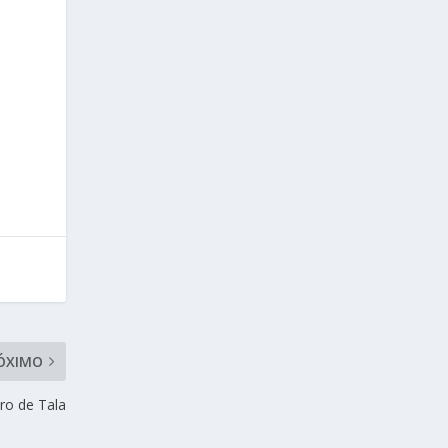
a
ÓXIMO
ero de Tala