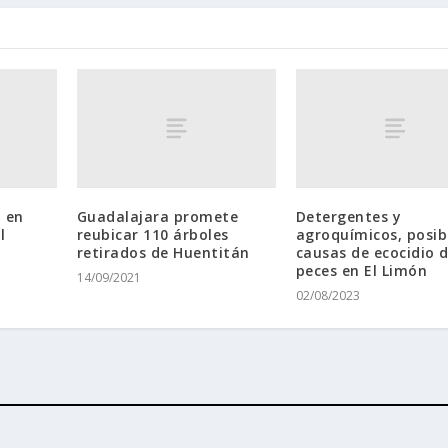
 en
Guadalajara promete
Detergentes y
l
reubicar 110 árboles
agroquímicos, posib
retirados de Huentitán
causas de ecocidio 
peces en El Limón
14/09/2021
02/08/2023
ess