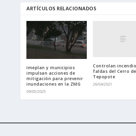
ARTÍCULOS RELACIONADOS
Controlan incendio
Imeplan y municipios
faldas del Cerro de
impulsan acciones de
Tepopote
mitigación para prevenir
inundaciones en la ZMG
26/04/2021
09/05/2025
Diseñado por
| Desarrollado por
Elegant Themes
WordPr