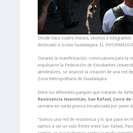
Desde hace cuatro meses, vecinos e integrantes 
destinado a Iconia Guadalajara. EL INFORMAD
Durante la manifestación, convocatoria para la r
impulsaron la Federación de Estudiantes Universit
alrededores, se anunció la creación de una red de
Zona Metropolitana de Guadalajara.
Entre los diferentes parques que tratarán de def
Resistencia Huentitán, San Rafael, Cerro de
semana en rueda prensa encabezada por Javier A
“Somos una red de resistencia y lo que pase en H
vamos a ser un solo frente entre San Rafael, P
común, es que luchamos contra la mafia inmobili