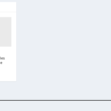
les
de