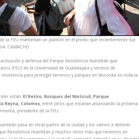
de la FEU mantenían un plantón en el predio que recientemente fue
OR/A. CAMACHO
eactivación y defensa del Parque Resistencia Huentitán que
arios (FEU) de la Universidad de Guadalajara y vecinos de
 resistencia para proteger terrenos y parques en discordia en toda la
ender están:
El Retiro, Bosques del Nixticuil, Parque
 la Reyna, Colomos
; entre otros que estarían anunciando la próxima
rmenta, presidente de la FEU.
uentitán pasa en otras partes de la ciudad y los vamos a detener
arque Resistencia Huentitán y muchos otros más que tenemos en
aria, la mafia corrompe a la ciudad”, comentó Armenta en su discurs