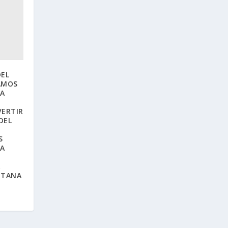
DEL
AMOS
NA
VERTIR
DEL
S
NA
A
ITANA