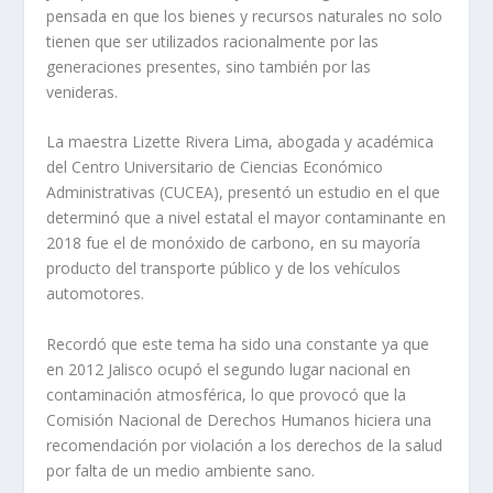
pensada en que los bienes y recursos natu­rales no solo
tienen que ser uti­lizados racionalmente por las
generaciones presentes, sino también por las
venideras.
La maestra Lizette Rivera Lima, abogada y académica
del Centro Universitario de Ciencias Económico
Adminis­trativas (CUCEA), presentó un estudio en el que
determi­nó que a nivel estatal el mayor contaminante en
2018 fue el de monóxido de carbono, en su mayoría
producto del trans­porte público y de los vehícu­los
automotores.
Recordó que este tema ha sido una constante ya que
en 2012 Jalisco ocupó el segun­do lugar nacional en
conta­minación atmosférica, lo que provocó que la
Comisión Na­cional de Derechos Humanos hiciera una
recomendación por violación a los derechos de la salud
por falta de un me­dio ambiente sano.