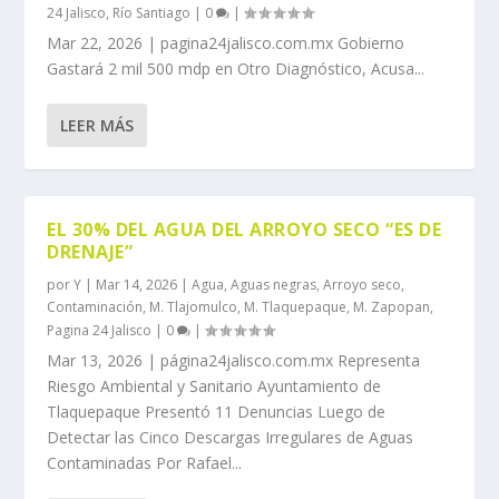
24 Jalisco
,
Río Santiago
|
0
|
Mar 22, 2026 | pagina24jalisco.com.mx Gobierno
Gastará 2 mil 500 mdp en Otro Diagnóstico, Acusa...
LEER MÁS
EL 30% DEL AGUA DEL ARROYO SECO “ES DE
DRENAJE”
por
Y
|
Mar 14, 2026
|
Agua
,
Aguas negras
,
Arroyo seco
,
Contaminación
,
M. Tlajomulco
,
M. Tlaquepaque
,
M. Zapopan
,
Pagina 24 Jalisco
|
0
|
Mar 13, 2026 | página24jalisco.com.mx Representa
Riesgo Ambiental y Sanitario Ayuntamiento de
Tlaquepaque Presentó 11 Denuncias Luego de
Detectar las Cinco Descargas Irregulares de Aguas
Contaminadas Por Rafael...