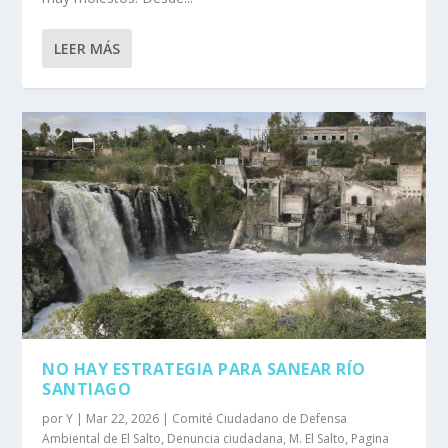
LEER MÁS
NO HAY ESTRATEGIA PARA SANEAR RÍO
SANTIAGO
por
Y
|
Mar 22, 2026
|
Comité Ciudadano de Defensa
Ambiental de El Salto
,
Denuncia ciudadana
,
M. El Salto
,
Pagina