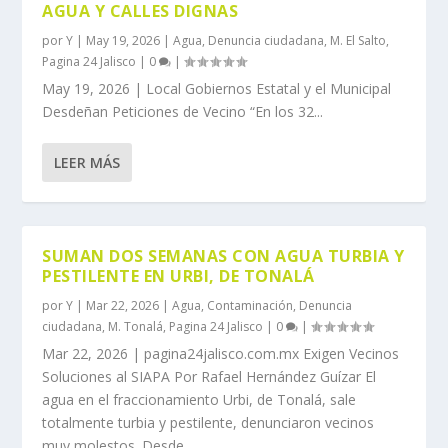
AGUA Y CALLES DIGNAS
por
Y
|
May 19, 2026
|
Agua
,
Denuncia ciudadana
,
M. El Salto
,
Pagina 24 Jalisco
|
0
|
May 19, 2026 | Local Gobiernos Estatal y el Municipal
Desdeñan Peticiones de Vecino “En los 32...
LEER MÁS
SUMAN DOS SEMANAS CON AGUA TURBIA Y
PESTILENTE EN URBI, DE TONALÁ
por
Y
|
Mar 22, 2026
|
Agua
,
Contaminación
,
Denuncia
ciudadana
,
M. Tonalá
,
Pagina 24 Jalisco
|
0
|
Mar 22, 2026 | pagina24jalisco.com.mx Exigen Vecinos
Soluciones al SIAPA Por Rafael Hernández Guízar El
agua en el fraccionamiento Urbi, de Tonalá, sale
totalmente turbia y pestilente, denunciaron vecinos
muy molestos. Desde...