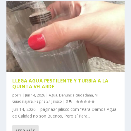
LLEGA AGUA PESTILENTE Y TURBIA A LA
QUINTA VELARDE
por
Y
|
Jun 14, 2026
|
Agua
,
Denuncia ciudadana
,
M.
Guadalajara
,
Pagina 24 Jalisco
|
0
|
Jun 14, 2026 | página24jalisco.com “Para Darnos Agua
de Calidad no son Buenos, Pero sí Para...
LEER MÁS