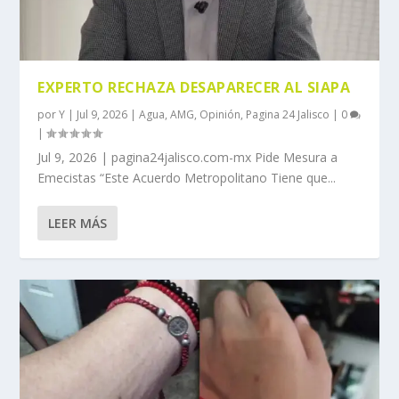
EXPERTO RECHAZA DESAPARECER AL SIAPA
por
Y
|
Jul 9, 2026
|
Agua
,
AMG
,
Opinión
,
Pagina 24 Jalisco
|
0
|
Jul 9, 2026 | pagina24jalisco.com-mx Pide Mesura a
Emecistas “Este Acuerdo Metropolitano Tiene que...
LEER MÁS