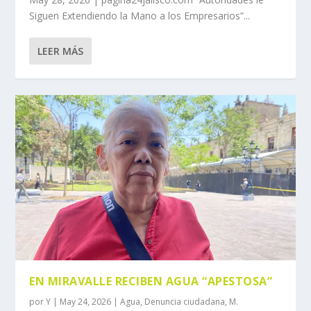
Siguen Extendiendo la Mano a los Empresarios”...
LEER MÁS
EN MIRAVALLE RECIBEN AGUA “APESTOSA”
por
Y
|
May 24, 2026
|
Agua
,
Denuncia ciudadana
,
M.