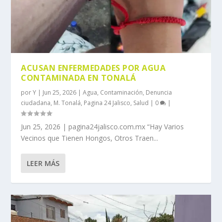
ACUSAN ENFERMEDADES POR AGUA
CONTAMINADA EN TONALÁ
por
Y
|
Jun 25, 2026
|
Agua
,
Contaminación
,
Denuncia
ciudadana
,
M. Tonalá
,
Pagina 24 Jalisco
,
Salud
|
0
|
Jun 25, 2026 | pagina24jalisco.com.mx “Hay Varios
Vecinos que Tienen Hongos, Otros Traen...
LEER MÁS