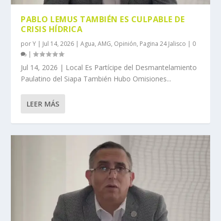
PABLO LEMUS TAMBIÉN ES CULPABLE DE
CRISIS HÍDRICA
por
Y
|
Jul 14, 2026
|
Agua
,
AMG
,
Opinión
,
Pagina 24 Jalisco
|
0
|
Jul 14, 2026 | Local Es Partícipe del Desmantelamiento
Paulatino del Siapa También Hubo Omisiones...
LEER MÁS