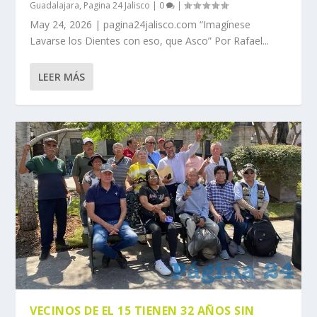
Guadalajara
,
Pagina 24 Jalisco
|
0
|
May 24, 2026 | pagina24jalisco.com “Imagínese
Lavarse los Dientes con eso, que Asco” Por Rafael...
LEER MÁS
VECINOS DE EL 15 TIENEN 32 AÑOS SIN