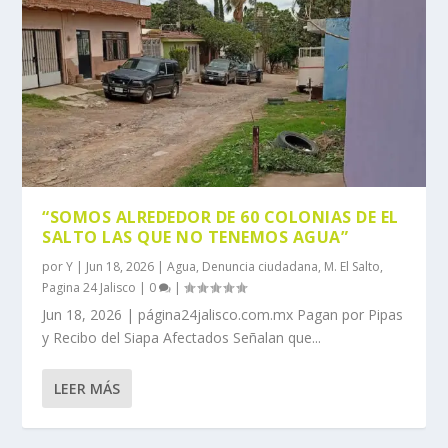
“SOMOS ALREDEDOR DE 60 COLONIAS DE EL
SALTO LAS QUE NO TENEMOS AGUA”
por
Y
|
Jun 18, 2026
|
Agua
,
Denuncia ciudadana
,
M. El Salto
,
Pagina 24 Jalisco
|
0
|
Jun 18, 2026 | página24jalisco.com.mx Pagan por Pipas
y Recibo del Siapa Afectados Señalan que...
LEER MÁS