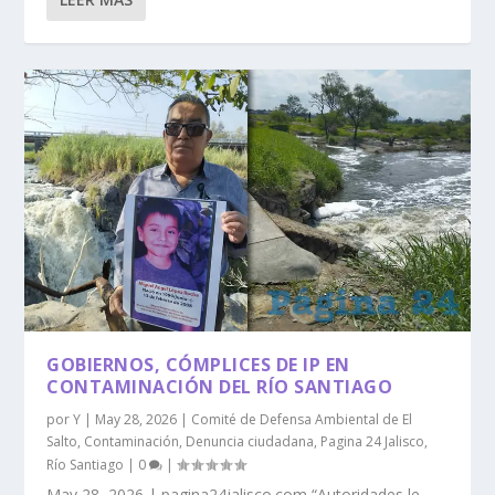
GOBIERNOS, CÓMPLICES DE IP EN
CONTAMINACIÓN DEL RÍO SANTIAGO
por
Y
|
May 28, 2026
|
Comité de Defensa Ambiental de El
Salto
,
Contaminación
,
Denuncia ciudadana
,
Pagina 24 Jalisco
,
Río Santiago
|
0
|
May 28, 2026 | pagina24jalisco.com “Autoridades le