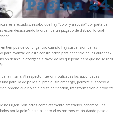
iculares afectados, resaltó que hay “dolo” y alevosía” por parte del
s están desacatando la orden de un juzgado de distrito, lo cual
oridad
o, en tiempos de contingencia, cuando hay suspensión de las
po para avanzar en esta construcción para beneficio de las autorida­
ión de­finitiva otorgada a favor de las quejosas para que no se reali
ón”.
a de la misma. Al respecto, fueron notificadas las autoridades
 una pa­trulla de policía el predio, sin embargo, permite el acceso a
ación ordenó que no se ejecute edificación, transformación o proyect
 que nos rigen. Son actos comple­tamente arbitrarios, tenemos una
ados por la policía estatal, pero ellos mismos están dando paso a