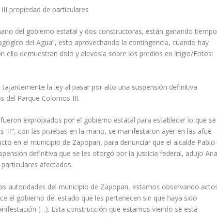
II propiedad de particulares
ano del gobierno estatal y dos constructoras, están ganando tiemp
agógico del Agua”, esto aprovechando la contingencia, cuando hay
n ello demuestran dolo y alevosía sobre los predios en litigio/Fotos:
ta­jantemente la ley al pasar por alto una suspensión definitiva
s del Par­que Colomos III.
fueron expropiados por el gobierno estatal para establecer lo que se
II”, con las pruebas en la mano, se manifestaron ayer en las afue­
ucto en el municipio de Zapopan, para denunciar que el alcalde Pablo
pensión definitiva que se les otorgó por la justicia federal, adujo An
par­ticulares afectados.
or las autoridades del municipio de Zapopan, estamos observando acto
dice el gobierno del estado que les pertenecen sin que haya sido
nifestación (…). Esta construcción que es­tamos viendo se está