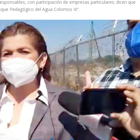
esponsables, con par­ticipación de empresas parti­culares; dicen que
sque Pedagógico del Agua Colomos III”.