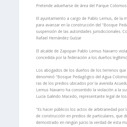
Pretende adueñarse de área del Parque Colomos I
El ayuntamiento a cargo de Pablo Lemus, de la m
para avanzar en la construcción del “Bosque Ped
suspensión de las autoridades jurisdiccionales. Co
Rafael Hernández Guízar
El alcalde de Zapopan Pa­blo Lemus Navarro viola 
concedida por la federación a los dueños legítimo
Los abogados de los due­ños de los terrenos que 
denominó “Bosque Peda­gógico del Agua Colomos I
ras de los predios ubicados por la avenida Acued
Lemus Navarro ha consentido la violación a la sus
Lucía Galindo Macedo, representante legal de los 
“Es hacer públicos los ac­tos de arbitrariedad p
de construcción en pre­dios de particulares, que 
demostrado en ningún juicio la verdad de esta ma