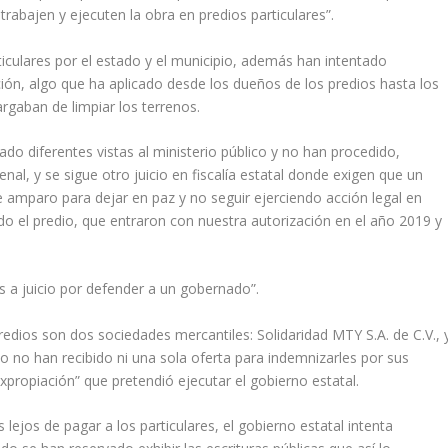
trabajen y ejecuten la obra en predios particulares”.
ticu­lares por el estado y el muni­cipio, además han intentado
ión, algo que ha aplicado desde los dueños de los predios has­ta los
a­ban de limpiar los terrenos.
 diferentes vistas al ministe­rio público y no han procedi­do,
enal, y se sigue otro juicio en fiscalía estatal donde exigen que un
e amparo para dejar en paz y no seguir ejerciendo acción legal en
 el pre­dio, que entraron con nuestra autorización en el año 2019 y
os a juicio por defender a un go­bernado”.
predios son dos sociedades mercanti­les: Solidaridad MTY S.A. de C.V., 
­to no han recibido ni una sola oferta para indemnizarles por sus
xpro­piación” que pretendió ejecu­tar el gobierno estatal.
lejos de pagar a los parti­culares, el gobierno estatal intenta