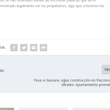
 se han reservado ex­hibir las escrituras públicas que así lo
ostrado legalmente ser los propietarios, algo que sí hicieron los
IR:
PR
del
Pese a clausura, sigue construcción en fraccio
Mirador; Ayuntamiento promete