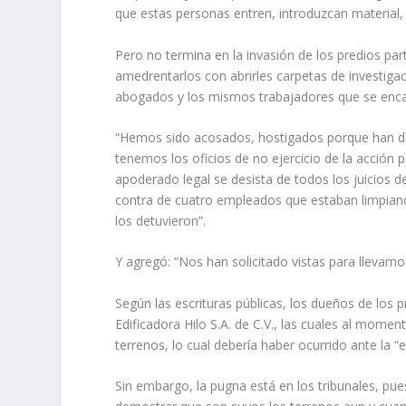
que estas personas entren, in­troduzcan material, 
Pero no termina en la in­vasión de los predios par
amedrentarlos con abrirles carpetas de investigac
abogados y los mismos trabajadores que se encarg
“Hemos sido acosados, hostigados porque han dado
tenemos los oficios de no ejercicio de la acción p
apoderado legal se desista de todos los juicios d
contra de cuatro empleados que estaban limpiando
los detuvieron”.
Y agregó: “Nos han soli­citado vistas para llevarn
Según las escrituras públi­cas, los dueños de los 
Edificadora Hilo S.A. de C.V., las cuales al momen
terrenos, lo cual debería haber ocurrido ante la “e
Sin embargo, la pugna está en los tribunales, pues 