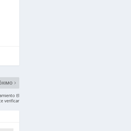
ÓXIMO
namiento El
 verificar