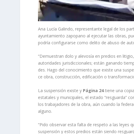
Ana Lucía Galindo, representante legal de los part
ayuntamiento zapopano al ejecutar las obras, pue
podría configurarse como delito de abuso de aut
“Demuestran dolo y ale­vosía en predios en litigi
autoridades jurisdiccionales; están ganando tiem
des. Hago del conocimiento que existe una suspens
ce obra, construcción, edifica­ción o transformaci
La suspensión existe y
Pá­gina 24
tiene una copi
estatales y municipales, el es­tado “resguarda” con
los trabajadores de la obra, aún cuando la feder
al­guno.
“Pido observar esta fal­ta de respeto a las leyes
suspensión y estos predios están siendo resguard