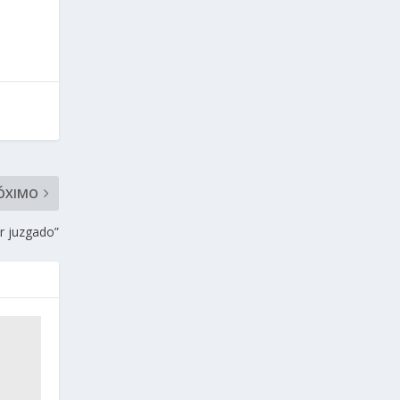
ÓXIMO
r juzgado”