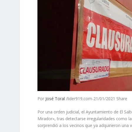
Por
José Toral
/lider919.com-21/01/2021 Share
Por una orden judicial, el Ayuntamiento de El Sal
Mirador», tras detectarse irregularidades como la
sorprendió a los vecinos que ya adquirieron una v