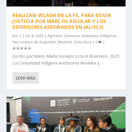
REALIZAN VELADA EN LA FIL PARA EXIGIR
JUSTICIA POR MARCOS AGUILAR Y LOS
DEFENSORES ASESINADOS EN JALISCO
por
Y
|
Dic 8, 2025
|
Agresión
,
Denuncia ciudadana
,
Indígenas
,
San Lorenzo de Azqueltán
,
Wixárika
,
Zona docs
|
0
|
Escrito por:Mario Marlo/zonadocs.mx 8 diciembre, 2025
La Comunidad Indígena Autónoma Wixárika y...
LEER MÁS