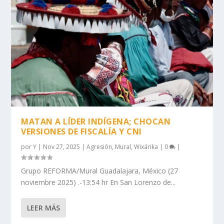
MATAN A LÍDER INDÍGENA; CHOCAN
VERSIONES DE FISCALÍA Y CNI
por
Y
|
Nov 27, 2025
|
Agresión
,
Mural
,
Wixárika
|
0
|
Grupo REFORMA/Mural Guadalajara, México (27
noviembre 2025) .-13:54 hr En San Lorenzo de...
LEER MÁS