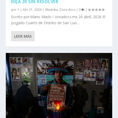
DEJA 20 SIN RESOLVER
por
Y
|
Abr 21, 2026
|
Wixárika
,
Zona docs
|
0
|
Escrito por:Mario Marlo / zonadocs.mx 20 abril, 2026 El
Juzgado Cuarto de Distrito de San Luis...
LEER MÁS