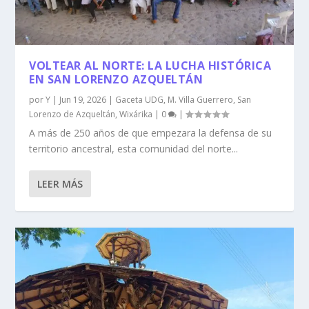
VOLTEAR AL NORTE: LA LUCHA HISTÓRICA
EN SAN LORENZO AZQUELTÁN
por
Y
|
Jun 19, 2026
|
Gaceta UDG
,
M. Villa Guerrero
,
San
Lorenzo de Azqueltán
,
Wixárika
|
0
|
A más de 250 años de que empezara la defensa de su
territorio ancestral, esta comunidad del norte...
LEER MÁS