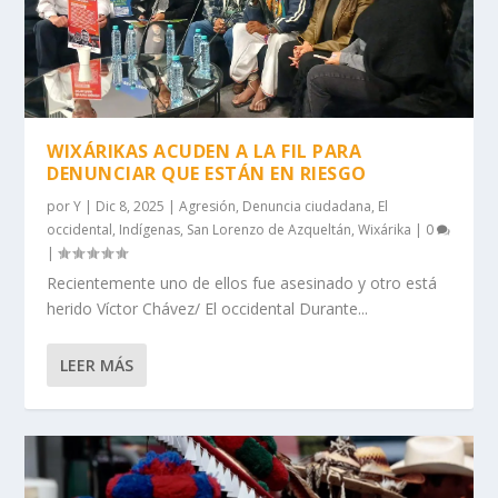
WIXÁRIKAS ACUDEN A LA FIL PARA
DENUNCIAR QUE ESTÁN EN RIESGO
por
Y
|
Dic 8, 2025
|
Agresión
,
Denuncia ciudadana
,
El
occidental
,
Indígenas
,
San Lorenzo de Azqueltán
,
Wixárika
|
0
|
Recientemente uno de ellos fue asesinado y otro está
herido Víctor Chávez/ El occidental Durante...
LEER MÁS