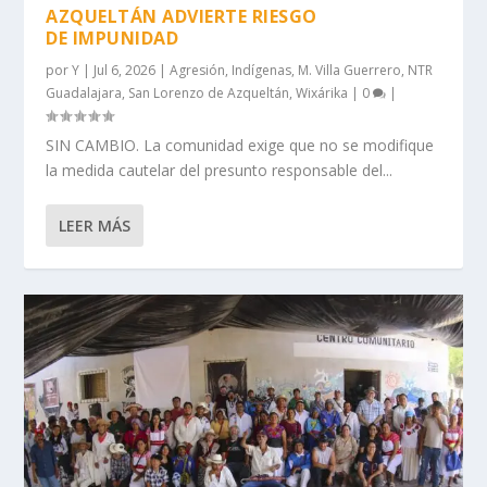
AZQUELTÁN ADVIERTE RIESGO
DE IMPUNIDAD
por
Y
|
Jul 6, 2026
|
Agresión
,
Indígenas
,
M. Villa Guerrero
,
NTR
Guadalajara
,
San Lorenzo de Azqueltán
,
Wixárika
|
0
|
SIN CAMBIO. La comunidad exige que no se modifique
la medida cautelar del presunto responsable del...
LEER MÁS