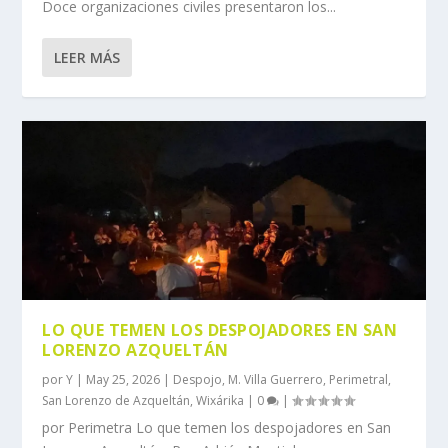
Doce organizaciones civiles presentaron los...
LEER MÁS
LO QUE TEMEN LOS DESPOJADORES EN SAN
LORENZO AZQUELTÁN
por
Y
|
May 25, 2026
|
Despojo
,
M. Villa Guerrero
,
Perimetral
,
San Lorenzo de Azqueltán
,
Wixárika
|
0
|
por Perimetra Lo que temen los despojadores en San