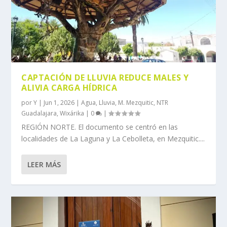
CAPTACIÓN DE LLUVIA REDUCE MALES Y
ALIVIA CARGA HÍDRICA
por
Y
|
Jun 1, 2026
|
Agua
,
Lluvia
,
M. Mezquitic
,
NTR
Guadalajara
,
Wixárika
|
0
|
REGIÓN NORTE. El documento se centró en las
localidades de La Laguna y La Cebolleta, en Mezquitic....
LEER MÁS