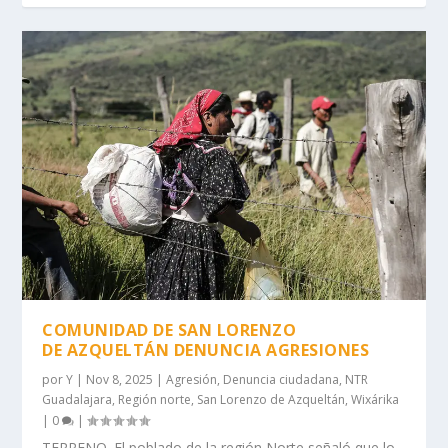
COMUNIDAD DE SAN LORENZO
DE AZQUELTÁN DENUNCIA AGRESIONES
por
Y
|
Nov 8, 2025
|
Agresión
,
Denuncia ciudadana
,
NTR
Guadalajara
,
Región norte
,
San Lorenzo de Azqueltán
,
Wixárika
|
0
|
TERRENO. El poblado de la región Norte señaló que lo