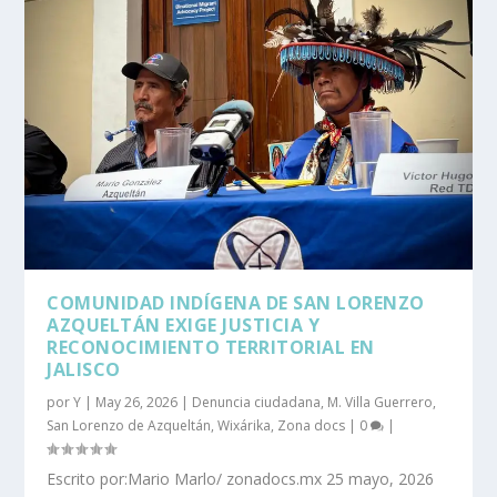
COMUNIDAD INDÍGENA DE SAN LORENZO
AZQUELTÁN EXIGE JUSTICIA Y
RECONOCIMIENTO TERRITORIAL EN
JALISCO
por
Y
|
May 26, 2026
|
Denuncia ciudadana
,
M. Villa Guerrero
,
San Lorenzo de Azqueltán
,
Wixárika
,
Zona docs
|
0
|
Escrito por:Mario Marlo/ zonadocs.mx 25 mayo, 2026