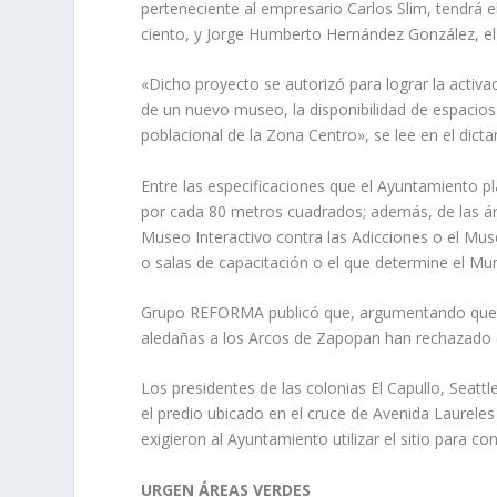
perteneciente al empresario Carlos Slim, tendrá e
ciento, y Jorge Humberto Hernández González, el 
«Dicho proyecto se autorizó para lograr la activa
de un nuevo museo, la disponibilidad de espacios 
poblacional de la Zona Centro», se lee en el dict
Entre las especificaciones que el Ayuntamiento p
por cada 80 metros cuadrados; además, de las área
Museo Interactivo contra las Adicciones o el Mus
o salas de capacitación o el que determine el Mun
Grupo REFORMA publicó que, argumentando que el
aledañas a los Arcos de Zapopan han rechazado e
Los presidentes de las colonias El Capullo, Seat
el predio ubicado en el cruce de Avenida Laurele
exigieron al Ayuntamiento utilizar el sitio para co
URGEN ÁREAS VERDES