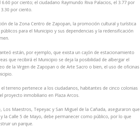
l 6.60 por ciento; el ciudadano Raymundo Riva Palacios, el 3.77 por
3.30 por ciento.
ción de la Zona Centro de Zapopan, la promoción cultural y turística
públicos para el Municipio y sus dependencias y la redensificación
amen.
lanteó están, por ejemplo, que exista un cajón de estacionamiento
s que recibirá el Municipio se deja la posibilidad de albergar el
eo de la Virgen de Zapopan o de Arte Sacro o bien, el uso de oficinas
icipio.
 terreno pertenece a los ciudadanos, habitantes de cinco colonias
l proyecto inmobiliario en Plaza Arcos.
tle, Los Maestros, Tepeyac y San Miguel de la Cañada, aseguraron que
s y la Calle 5 de Mayo, debe permanecer como público, por lo que
nstruir un parque.