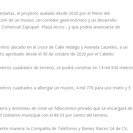
ledañas, el proyecto avalado desde 2020 por el Pleno del
ción de un museo, un corredor gastronómico y un desarrollo
o Comercial Zapopan -Plaza Arcos-, y que podría anunciarse de
reno ubicado en el cruce de Calle Hidalgo y Avenida Laureles, a un
to aprobado desde el 30 de octubre de 2020 por el Cabildo.
etros cuadrados de terreno, se podrá construir en 14 mil 630 metro
metros cuadrados a albergar un museo, 4 mil 770 para uso mixto y 5
ierra y Armonía» de crear un fideicomiso privado que se encargará de
á el Gobierno municipal con el 86.33 por ciento del terreno.
iguiente manera: la Compañía de Teléfonos y Bienes Raíces SA de CV,