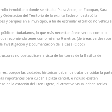
rrollo inmobiliario donde se situaba Plaza Arcos, en Zapopan, Sara
 Ordenación del Territorio de la extinta Sedesol, destacó la
 y parques en el municipio, a fin de estimular el tráfico no vehicular
 públicos ciudadanos, lo que más necesitan áreas verdes como lo
) que recomienda tener como mínimo 9 metros (de áreas verdes) por
o de Investigación y Documentación de la Casa (Cidoc).
uctores no obstaculicen la vista de las torres de la Basílica de
orres, porque las ciudades históricas deben de tratar de cuidar la part
ás importantes para cuidar la plaza central, e incluso existen
o de la estación del Tren Ligero, el atractivo visual deben ser las