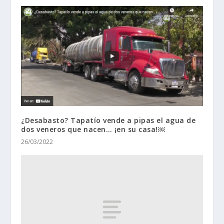
¿Desabasto? Tapatío vende a pipas el agua de
dos veneros que nacen… ¡en su casa!￼
26/03/2022