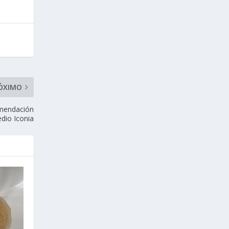
ÓXIMO
omendación
edio Iconia