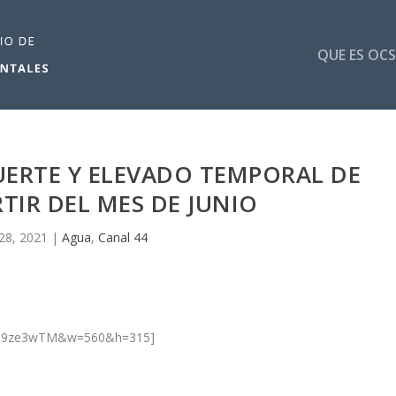
QUE ES OCS
ERTE Y ELEVADO TEMPORAL DE
RTIR DEL MES DE JUNIO
28, 2021
|
Agua
,
Canal 44
7rp9ze3wTM&w=560&h=315]