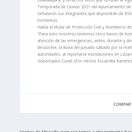
Temporada de Lluvias 2021 del Ayuntamiento de 
Señalaron sus integrantes que dispondrán de 850
tormentas.
Habla el titular de Protección Civil y Bomberos d
“Para esto nosotros tenemos cinco bases de bom
atención de las emergencias, antes, durante y de
desazolve, la lluvia del pasado sábado por la mañ
autoridades, al reportarse inundaciones en Lázaro
Gobernador Curiel. (Por Héctor Escamilla Ramírez
COMPART
Vecinos de Miravalle viven con temor a otra tormenta; hay