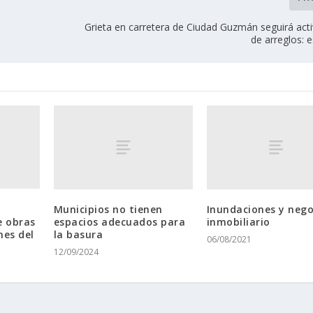
Grieta en carretera de Ciudad Guzmán seguirá acti
de arreglos: e
Municipios no tienen
Inundaciones y nego
e obras
espacios adecuados para
inmobiliario
nes del
la basura
06/08/2021
12/09/2024