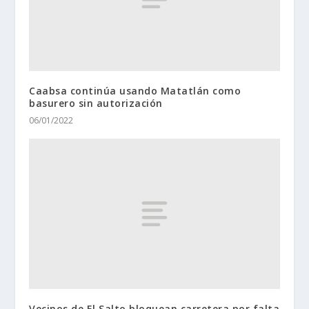
Caabsa continúa usando Matatlán como
basurero sin autorización
06/01/2022
Vecinos de El Salto bloquean carretera por falta