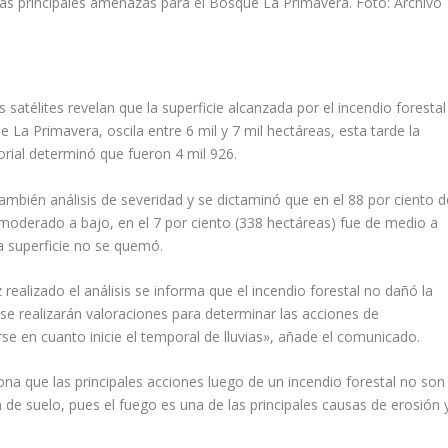
las principales amenazas para el Bosque La Primavera. Foto: Archivo
atélites revelan que la superficie alcanzada por el incendio forestal
e La Primavera, oscila entre 6 mil y 7 mil hectáreas, esta tarde la
orial determinó que fueron 4 mil 926.
mbién análisis de severidad y se dictaminó que en el 88 por ciento d
e moderado a bajo, en el 7 por ciento (338 hectáreas) fue de medio a
la superficie no se quemó.
 realizado el análisis se informa que el incendio forestal no dañó la
se realizarán valoraciones para determinar las acciones de
rse en cuanto inicie el temporal de lluvias», añade el comunicado.
iona que las principales acciones luego de un incendio forestal no son
n de suelo, pues el fuego es una de las principales causas de erosión 