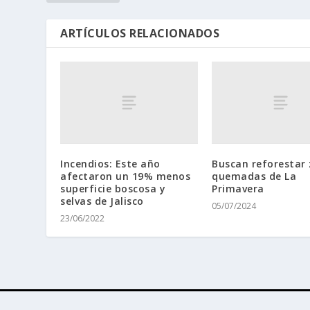
ARTÍCULOS RELACIONADOS
Incendios: Este año
Buscan reforestar
afectaron un 19% menos
quemadas de La
superficie boscosa y
Primavera
selvas de Jalisco
05/07/2024
23/06/2022
Diseñado por
| Desarrollado por
Elegant Themes
WordPr