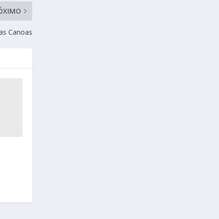
ÓXIMO
Las Canoas
s