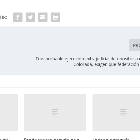
IR:
PR
Tras probable ejecución extrajudicial de opositor 
Colorada, exigen que federación 
s mil
Productores prevén que
Logran segunda