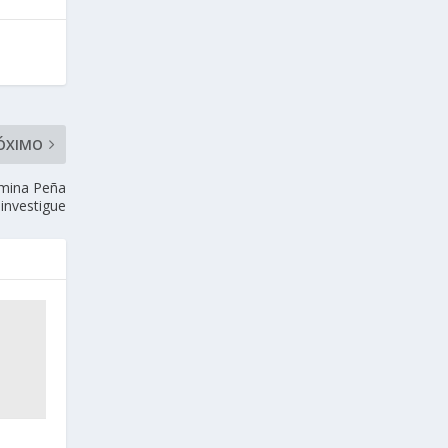
ÓXIMO
a mina Peña
investigue