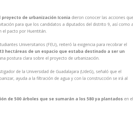
l proyecto de urbanización Iconia
dieron conocer las acciones qu
itación para que los candidatos a diputados del distrito 9, así como 
n el pacto por Huentitán.
udiantes Universitarios (FEU), reiteró la exigencia para recobrar el
 13 hectáreas de un espacio que estaba destinado a ser un
na postura clara sobre el proyecto de urbanización.
stigador de la Universidad de Guadalajara (UdeG), señaló que el
nizar, ayuda a la filtración de agua y con la construcción se irá al
ión de 500 árboles que se sumarán a los 580 ya plantados
en e