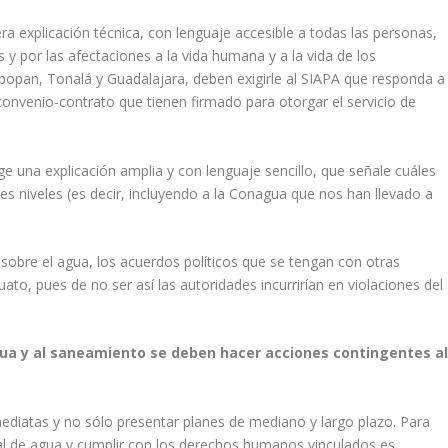
ra explicación técnica, con lenguaje accesible a todas las personas,
y por las afectaciones a la vida humana y a la vida de los
opan, Tonalá y Guadalajara, deben exigirle al SIAPA que responda a
convenio-contrato que tienen firmado para otorgar el servicio de
ge una explicación amplia y con lenguaje sencillo, que señale cuáles
es niveles (es decir, incluyendo a la Conagua que nos han llevado a
 sobre el agua, los acuerdos políticos que se tengan con otras
to, pues de no ser así las autoridades incurrirían en violaciones del
gua y al saneamiento se deben hacer acciones contingentes a
diatas y no sólo presentar planes de mediano y largo plazo. Para
ual de agua y cumplir con los derechos humanos vinculados es