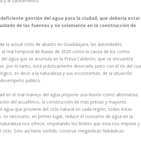
a y al saneamiento:
 deficiente gestión del agua para la ciudad, que debería estar
cuidado de las fuentes y no solamente en la construcción de
de la actual crisis de abasto en Guadalajara, las autoridades
 al mal temporal de lluvias de 2020 como la causa de los cortes
n del agua que se acumula en la Presa Calderón, que se encuentra
e, por lo tanto, está prácticamente desecada junto con el río del cua
lógico, es decir a la naturaleza y sus ecosistemas, de la situación
l desempeño público.
ad en el mal manejo del agua propone una ilusión como alternativa:
zación del acuaférico, la construcción de más presas y mayores
 el agua que proviene del ciclo natural en cada región, todas estas
o, es necesario, en primer lugar, reducir el consumo de agua en la
 naturaleza nos ofrece, respetando los límites que esta nos impone y
el ciclo. Solo así tiene sentido construir megaobras hidráulicas.