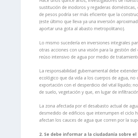
Hace unos quince años, investigadores de nuestra
sustitución de inodoros y regaderas domésticas, 
de pesos podría ser más eficiente que la constru
(este último que lleva ya una inversión aproximad
aportar una gota al abasto metropolitano).
Lo mismo sucedería en inversiones integrales para
otras acciones con una visión para la gestión del
reúso intensivo de agua por medio de tratamientos 
La responsabilidad gubernamental debe extenderse
ecológico que da vida a los cuerpos de agua, no c
exportación con el desperdicio del vital líquido; 
de suelo, vegetación y que, en lugar de infiltraci
La zona afectada por el desabasto actual de agua
desmedido de edificios que interrumpen el ciclo h
afectan los cauces de agua que corren por la supe
2. Se debe informar a la ciudadanía sobre el 