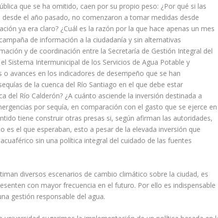
ública que se ha omitido, caen por su propio peso: ¿Por qué si las
ias desde el año pasado, no comenzaron a tomar medidas desde
tación ya era claro? ¿Cuál es la razón por la que hace apenas un mes
a campaña de información a la ciudadanía y sin alternativas
ación y de coordinación entre la Secretaría de Gestión Integral del
 el Sistema Intermunicipal de los Servicios de Agua Potable y
ias o avances en los indicadores de desempeño que se han
quías de la cuenca del Río Santiago en el que debe estar
a del Río Calderón? ¿A cuánto asciende la inversión destinada a
mergencias por sequía, en comparación con el gasto que se ejerce en
tido tiene construir otras presas si, según afirman las autoridades,
 no es el que esperaban, esto a pesar de la elevada inversión que
l acuaférico sin una política integral del cuidado de las fuentes
timan diversos escenarios de cambio climático sobre la ciudad, es
esenten con mayor frecuencia en el futuro. Por ello es indispensable
una gestión responsable del agua.