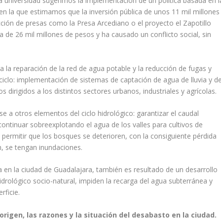
 universidad sugerimos la implementación de un política basada en l
en la que estimamos que la inversión pública de unos 11 mil millones
cción de presas como la Presa Arcediano o el proyecto el Zapotillo
a de 26 mil millones de pesos y ha causado un conflicto social, sin
 la reparación de la red de agua potable y la reducción de fugas y
 ciclo: implementación de sistemas de captación de agua de lluvia y d
dirigidos a los distintos sectores urbanos, industriales y agrícolas.
 a otros elementos del ciclo hidrológico: garantizar el caudal
ontinuar sobreexplotando el agua de los valles para cultivos de
no permitir que los bosques se deterioren, con la consiguiente pérdida
ón, se tengan inundaciones.
 en la ciudad de Guadalajara, también es resultado de un desarrollo
idrológico socio-natural, impiden la recarga del agua subterránea y
rficie.
origen, las razones y la situación del desabasto en la ciudad.