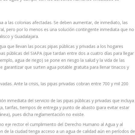
gua a las colonias afectadas. Se deben aumentar, de inmediato, las
egral, pero por lo menos es una solución contingente inmediata que no
lisco y Guadalajara.
 agua que llevan las pocas pipas públicas y privadas a los hogares
ipas públicas del SIAPA (que tardan entre dos a cuatro días para llegar
jemplo, agua de riego) se pone en riesgo la salud y la vida de las
e garantizar que surten agua potable gratuita para llenar tinacos y
vadas. Ante la crisis, las pipas privadas cobran entre 700 y mil 200
n inmediata del servicio de las pipas públicas y privadas que incluya
a, tarifas, tiempos de entrega y punto de abasto (para evitar estar
ánea), pues dicha reglamentación no existe.
mo eje rector el cumplimiento del Derecho Humano al Agua y al
n de la ciudad tenga acceso a un agua de calidad aún en períodos d