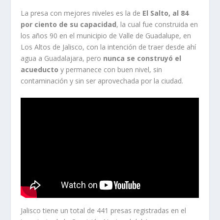
La presa con mejores niveles es la de
El Salto, al 84
por ciento de su capacidad
, la cual fue construida en
los años 90 en el municipio de Valle de Guadalupe, en
Los Altos de Jalisco, con la intención de traer desde ahí
agua a Guadalajara, pero
nunca se construyó el
acueducto
y permanece con buen nivel, sin
contaminación y sin ser aprovechada por la ciudad.
Jalisco tiene un total de 441 presas registradas en el