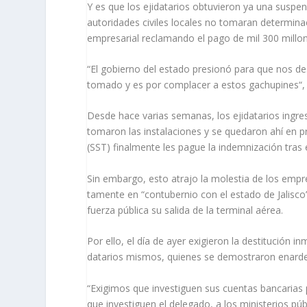
Y es que los ejidatarios obtuvieron ya una suspens
autoridades civiles locales no tomaran determinaci
empresarial reclamando el pago de mil 300 millo
“El gobierno del estado presionó para que nos de
tomado y es por com­placer a estos gachupines“, ac
Desde hace varias sema­nas, los ejidatarios ingre
tomaron las insta­laciones y se quedaron ahí en p
(SST) finalmente les pague la indemnización tras e
Sin embargo, esto atrajo la molestia de los empr
tamente en “contubernio con el estado de Jalisco
fuerza pública su salida de la terminal aérea.
Por ello, el día de ayer exigieron la destitución i
datarios mismos, quienes se de­mostraron enardeci
“Exigimos que investi­guen sus cuentas bancaria
que investiguen el delegado, a los ministerios públ