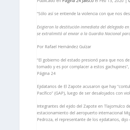
Publicado en
Pagina 24 Jalisco
el Feb 13, 2020 |
“Sólo así se entiende la violencia con que nos de
Exigieron la destitución inmediata del delegado en J
se extralimitó al enviar a la Guardia Nacional pa
Por Rafael Hernández Guízar
“El gobierno del estado presionó para que nos d
tomado y es por complacer a estos gachupines“, a
Página 24
Ejidatarios de El Zapote acusaron que hay “contub
Pacífico” (GAP), luego de ser desalojados con vio
Integrantes del ejido del Zapote en Tlajomulco d
estacionamiento del aero­puerto internacional Mi
Pedroza, el representan­te de los ejidatarios, dij