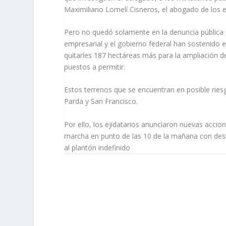
Maximiliano Lomelí Cisneros, el abogado de los ej
Pero no quedó solamente en la denuncia pública 
empresarial y el gobierno fe­deral han sostenido e
quitarles 187 hectáreas más para la ampliación d
puestos a permitir.
Estos terrenos que se en­cuentran en posible rie
Parda y San Francisco.
Por ello, los ejidatarios anunciaron nuevas accio
marcha en punto de las 10 de la mañana con desti
al plantón indefinido