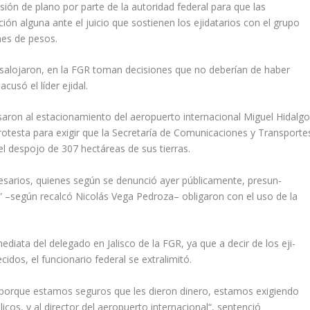
ión de plano por parte de la au­toridad federal para que las
ón algu­na ante el juicio que sostienen los ejidatarios con el grupo
nes de pesos.
salo­jaron, en la FGR toman de­cisiones que no deberían de haber
usó el líder ejidal.
saron al estacionamiento del aero­puerto internacional Miguel Hidalgo
rotesta para exigir que la Se­cretaría de Comunicaciones y Transporte
l despojo de 307 hectá­reas de sus tierras.
esarios, quienes según se denunció ayer públicamente, presun­
” –según recalcó Nicolás Vega Pedro­za– obligaron con el uso de la
nmediata del delegado en Jalisco de la FGR, ya que a decir de los eji­
dos, el fun­cionario federal se extralimitó.
s porque estamos seguros que les dieron dinero, estamos exigiendo
icos, y al director del ae­ropuerto internacional“, sen­tenció