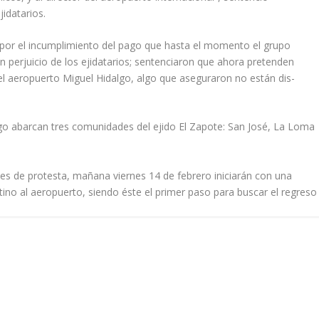
idatarios.
por el incumplimiento del pago que hasta el momento el grupo
n perjui­cio de los ejidatarios; senten­ciaron que ahora pretenden
el aero­puerto Miguel Hidalgo, algo que aseguraron no están dis­
sgo abarcan tres comunidades del ejido El Zapote: San José, La Loma
nes de protesta, mañana viernes 14 de febrero iniciarán con una
no al aeropuerto, siendo éste el primer paso para buscar el re­greso