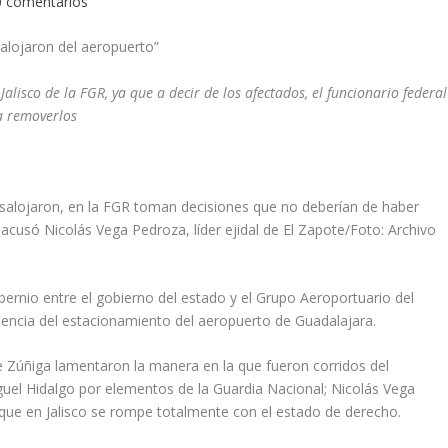
0 comentarios
salojaron del aeropuerto”
alisco de la FGR, ya que a decir de los afectados, el funcionario federal
ra removerlos
esalojaron, en la FGR toman decisiones que no deberían de haber
cusó Nicolás Vega Pedroza, líder ejidal de El Zapote/Foto: Archivo
er­nio entre el gobierno del esta­do y el Grupo Aeroportuario del
lencia del estacionamiento del aero­puerto de Guadalajara.
e Zúñiga lamentaron la mane­ra en la que fueron corridos del
guel Hidalgo por elementos de la Guardia Nacional; Nicolás Vega
o que en Jalisco se rompe totalmen­te con el estado de derecho.