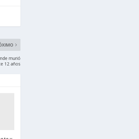
ÓXIMO
onde murió
e 12 años
pote y