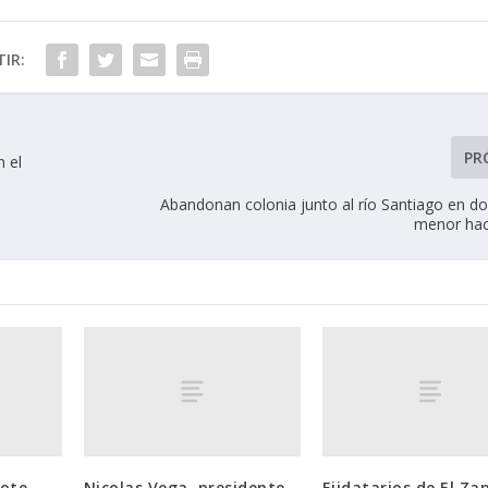
IR:
PR
n el
Abandonan colonia junto al río Santiago en d
menor hac
pote
Nicolas Vega, presidente
Ejidatarios de El Za