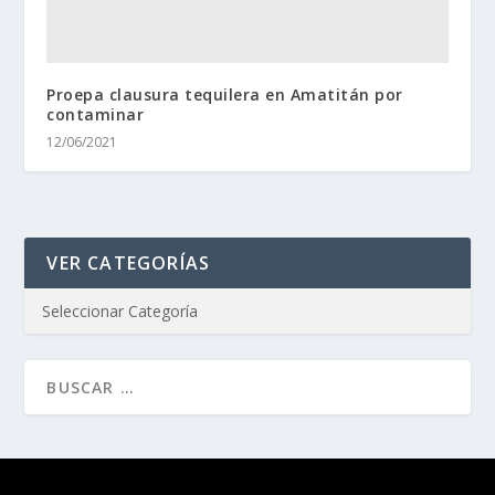
Proepa clausura tequilera en Amatitán por
contaminar
12/06/2021
VER CATEGORÍAS
Diseñado por
| Desarrollado por
Elegant Themes
WordPress