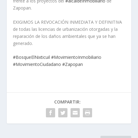
frente a los proyectos del
#
alcaldeInmobiliario
de
Zapopan.
EXIGIMOS LA REVOCACIÓN INMEDIATA Y DEFINITIVA
de todas las licencias de urbanización otorgadas y la
reparación de los daños ambientales que ya se han
generado.
#
BosqueElNixticuil
#
MovimientoInmobiliario
#
MovimientoCiudadano
#
Zapopan
COMPARTIR: