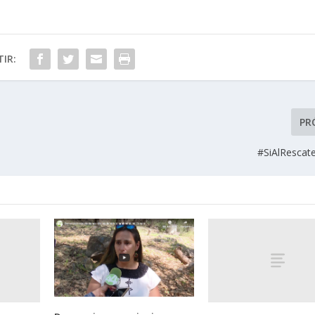
IR:
PR
#SiAlRescat