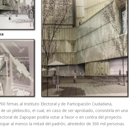
0 firmas al Instituto Electoral y de Participación Ciudadana,
de un plebiscito, el cual, en caso de ser aprobado, consistiría en una
lectoral de Zapopan podría votar a favor o en contra del proyecto.
ticipar al menos la mitad del padrón, alrededor de 300 mil personas.