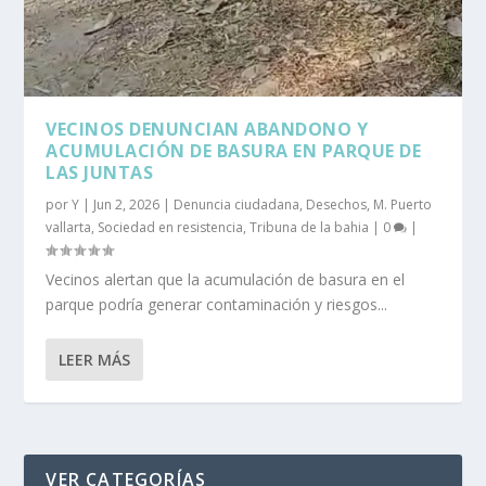
VECINOS DENUNCIAN ABANDONO Y
ACUMULACIÓN DE BASURA EN PARQUE DE
LAS JUNTAS
por
Y
|
Jun 2, 2026
|
Denuncia ciudadana
,
Desechos
,
M. Puerto
vallarta
,
Sociedad en resistencia
,
Tribuna de la bahia
|
0
|
Vecinos alertan que la acumulación de basura en el
parque podría generar contaminación y riesgos...
LEER MÁS
VER CATEGORÍAS