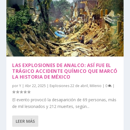
LAS EXPLOSIONES DE ANALCO: ASÍ FUE EL
TRÁGICO ACCIDENTE QUÍMICO QUE MARCÓ
LA HISTORIA DE MÉXICO
por
Y
|
Abr 22, 2025
|
Explosiones 22 de abril
,
Milenio
|
0
|
El evento provocó la desaparición de 69 personas, más
de mil lesionados y 212 muertes, según...
LEER MÁS