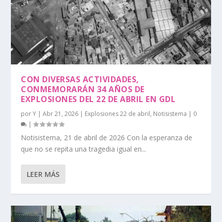
CON DIVERSAS ACTIVIDADES,
CONMEMORARÁN 34 AÑOS DE
EXPLOSIONES DEL 22 DE ABRIL EN GDL
por
Y
|
Abr 21, 2026
|
Explosiones 22 de abril
,
Notisistema
|
0
|
Notisistema, 21 de abril de 2026 Con la esperanza de
que no se repita una tragedia igual en...
LEER MÁS