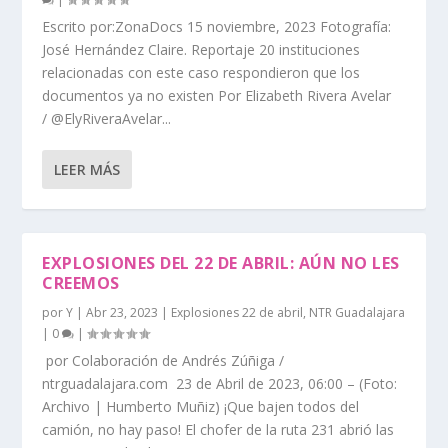
Escrito por:ZonaDocs 15 noviembre, 2023 Fotografía:
José Hernández Claire. Reportaje 20 instituciones
relacionadas con este caso respondieron que los
documentos ya no existen Por Elizabeth Rivera Avelar
/ @ElyRiveraAvelar...
LEER MÁS
EXPLOSIONES DEL 22 DE ABRIL: AÚN NO LES
CREEMOS
por
Y
|
Abr 23, 2023
|
Explosiones 22 de abril
,
NTR Guadalajara
|
0
|
por Colaboración de Andrés Zúñiga /
ntrguadalajara.com 23 de Abril de 2023, 06:00 – (Foto:
Archivo | Humberto Muñiz) ¡Que bajen todos del
camión, no hay paso! El chofer de la ruta 231 abrió las