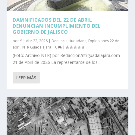
DAMNIFICADOS DEL 22 DE ABRIL
DENUNCIAN INCUMPLIMIENTO DEL
GOBIERNO DE JALISCO
por
Y
|
Abr 22, 2026
|
Denuncia ciudadana
,
Explosiones 22 de
abril
,
NTR Guadalajara
|
0
|
(Foto: Archivo NTR) por Redacción/ntrguadalajara.com
21 de Abril de 2026 La representante de los...
LEER MÁS