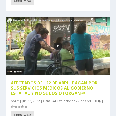
LEER MÁS
AFECTADOS DEL 22 DE ABRIL PAGAN POR
SUS SERVICIOS MÉDICOS AL GOBIERNO
ESTATAL Y NO SE LOS OTORGAN￼
por
Y
|
Jun 22, 2022
|
Canal 44
,
Explosiones 22 de abril
|
0
|
LEER MÁS