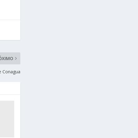
ÓXIMO
de Conagua