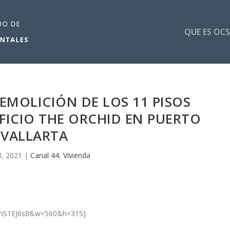
QUE ES OCS
DEMOLICIÓN DE LOS 11 PISOS
FICIO THE ORCHID EN PUERTO
VALLARTA
3, 2021
|
Canal 44
,
Vivienda
2BhS1EJ6s8&w=560&h=315]