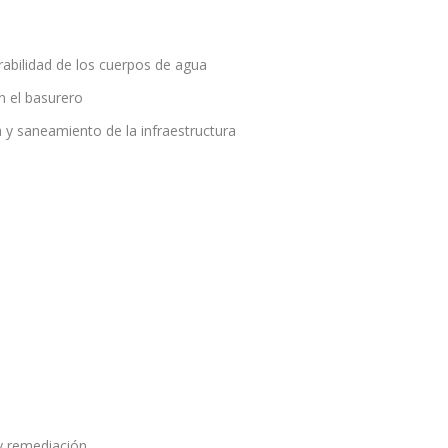
erabilidad de los cuerpos de agua
n el basurero
a y saneamiento de la infraestructura
y remediación