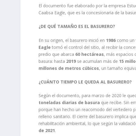
El documento fue elaborado por la empresa Estudi
Caabsa Eagle, que es la concesionaria de la basu
¿DE QUÉ TAMAÑO ES EL BASURERO?
En su origen, el basurero inició en
1986
como un ti
Eagle
tomó el control del sitio, al recibir la con
predio que abarca
60 hectáreas
, más espacios 
basura: hasta
2019
se acumulan más de
15 mill
millones de metros cúbicos
, un tamaño equiva
¿CUÁNTO TIEMPO LE QUEDA AL BASURERO?
Según el documento, para marzo de 2020 le qu
toneladas diarias de basura
que recibe. Sin e
porque han hecho un reacomodo del vertedero pa
relleno sanitario. El cierre del basurero implica 
rehabilitación ambiental, lo que según la valida
de 2021
.