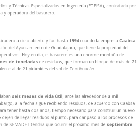
os y Técnicas Especializadas en Ingeniería (ETEISA), contratada por
ra y operadora del basurero.
radero a cielo abierto y fue hasta
1994
cuando la empresa
Caabsa
cesión del Ayuntamiento de Guadalajara, que tiene la propiedad del
operativos. Hoy en día, el basurero es una enorme montaña de
ones de toneladas
de residuos, que forman un bloque de más de
21
lente al de 21 pirámides del sol de Teotihuacán.
edaban
seis meses de vida útil
, ante las alrededor de
3 mil
mbargo, a la fecha sigue recibiendo residuos, de acuerdo con Caabsa
ra tener hasta dos años, tiempo necesario para construir un nuevo
que dejen de llegar residuos al punto, para dar paso a los procesos de
ción de SEMADET tendría que ocurrir el próximo mes de
septiembre