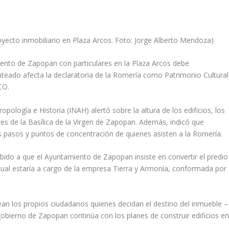
yecto inmobiliario en Plaza Arcos. Foto: Jorge Alberto Mendoza)
miento de Zapopan con particulares en la Plaza Arcos debe
nteado afecta la declaratoria de la Romería como Patrimonio Cultural
SCO.
ropología e Historia (INAH) alertó sobre la altura de los edificios, los
res de la Basílica de la Virgen de Zapopan. Además, indicó que
s pasos y puntos de concentración de quienes asisten a la Romería.
ebido a que el Ayuntamiento de Zapopan insiste en convertir el predio
 cual estaría a cargo de la empresa Tierra y Armonía, conformada por
.
ean los propios ciudadanos quienes decidan el destino del inmueble –
gobierno de Zapopan continúa con los planes de construir edificios e