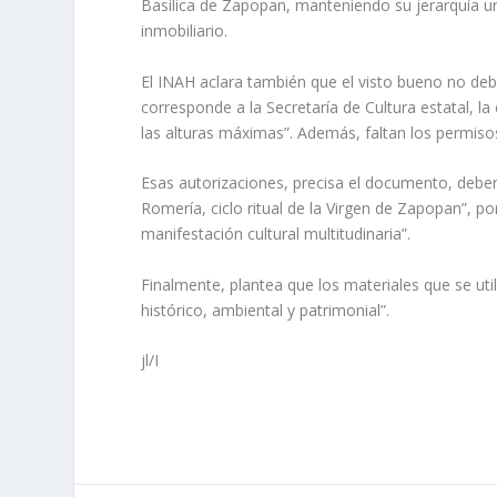
Basílica de Zapopan, manteniendo su jerarquía urb
inmobiliario.
El INAH aclara también que el visto bueno no de
corresponde a la Secretaría de Cultura estatal, l
las alturas máximas”. Además, faltan los permiso
Esas autorizaciones, precisa el documento, deben
Romería, ciclo ritual de la Virgen de Zapopan”, p
manifestación cultural multitudinaria”.
Finalmente, plantea que los materiales que se uti
histórico, ambiental y patrimonial”.
jl/I