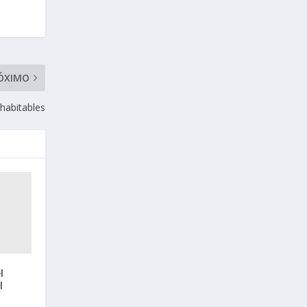
ÓXIMO
habitables
l
l