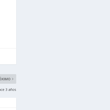
o
ÓXIMO
ace 3 años