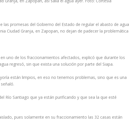
 Granja, en Zapopan, así salía el agua ayer. Foto: Cortesía
de las promesas del Gobierno del Estado de regular el abasto de agu
olonia Ciudad Granja, en Zapopan, no dejan de padecer la problemática
e en uno de los fraccionamientos afectados, explicó que durante los
l agua regresó, sin que exista una solución por parte del Siapa.
ayoría están limpios, en eso no tenemos problemas, sino que es una
 señaló.
el Río Santiago que ya están purificando y que sea la que esté
islado, pues solamente en su fraccionamiento las 32 casas están