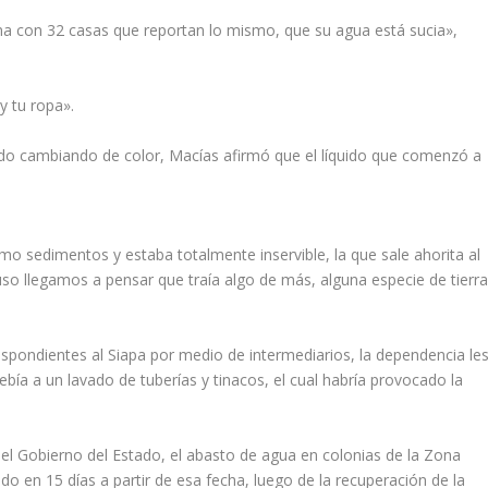
ma con 32 casas que reportan lo mismo, que su agua está sucia»,
y tu ropa».
 ido cambiando de color, Macías afirmó que el líquido que comenzó a
.
mo sedimentos y estaba totalmente inservible, la que sale ahorita al
uso llegamos a pensar que traía algo de más, alguna especie de tierr
espondientes al Siapa por medio de intermediarios, la dependencia le
ía a un lavado de tuberías y tinacos, el cual habría provocado la
el Gobierno del Estado, el abasto de agua en colonias de la Zona
o en 15 días a partir de esa fecha, luego de la recuperación de la