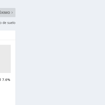
ÓXIMO
so de suelo
l 7.6%