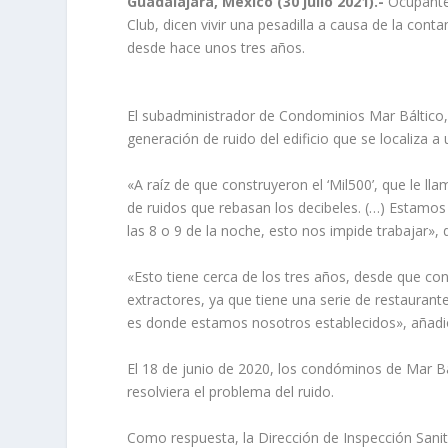
Guadalajara, México (30 julio 2021).-
Ocupantes
Club, dicen vivir una pesadilla a causa de la con
desde hace unos tres años.
El subadministrador de Condominios Mar Báltico,
generación de ruido del edificio que se localiza 
«A raíz de que construyeron el ‘Mil500’, que le l
de ruidos que rebasan los decibeles. (…) Estamos
las 8 o 9 de la noche, esto nos impide trabajar», d
«Esto tiene cerca de los tres años, desde que con
extractores, ya que tiene una serie de restaurante
es donde estamos nosotros establecidos», añadi
El 18 de junio de 2020, los condóminos de Mar Bá
resolviera el problema del ruido.
Como respuesta, la Dirección de Inspección Sanit