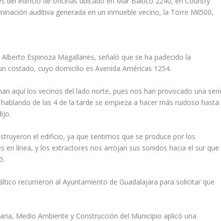
 del edificio de oficinas ubicado en Mar Báltico 2240, en Country
taminación auditiva generada en un inmueble vecino, la Torre Mil500,
 Alberto Espinoza Magallanes, señaló que se ha padecido la
a un costado, cuyo domicilio es Avenida Américas 1254.
laman aquí los vecinos del lado norte, pues nos han provocado una seri
 hablando de las 4 de la tarde se empieza a hacer más ruidoso hasta
ijo.
struyeron el edificio, ya que sentimos que se produce por los
s en línea, y los extractores nos arrojan sus sonidos hacia el sur que
ó.
ltico recurrieron al Ayuntamiento de Guadalajara para solicitar que
aria, Medio Ambiente y Construcción del Municipio aplicó una