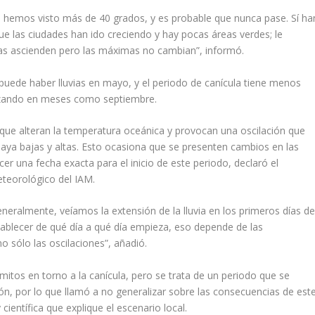
 hemos visto más de 40 grados, y es probable que nunca pase. Sí ha
ue las ciudades han ido creciendo y hay pocas áreas verdes; le
as ascienden pero las máximas no cambian”, informó.
puede haber lluvias en mayo, y el periodo de canícula tiene menos
lizando en meses como septiembre.
que alteran la temperatura oceánica y provocan una oscilación que
haya bajas y altas. Esto ocasiona que se presenten cambios en las
er una fecha exacta para el inicio de este periodo, declaró el
eorológico del IAM.
neralmente, veíamos la extensión de la lluvia en los primeros días d
ablecer de qué día a qué día empieza, eso depende de las
 sólo las oscilaciones”, añadió.
tos en torno a la canícula, pero se trata de un periodo que se
ón, por lo que llamó a no generalizar sobre las consecuencias de est
científica que explique el escenario local.