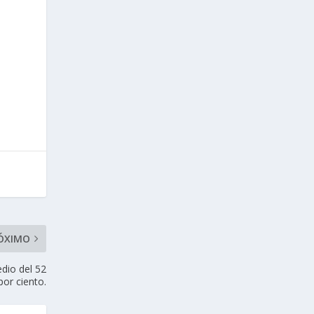
n
ÓXIMO
dio del 52
por ciento.