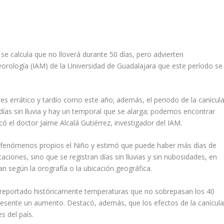
 se calcula que no lloverá durante 50 días, pero advierten
eorología (IAM) de la Universidad de Guadalajara que este período se
 es errático y tardío como este año; además, el periodo de la canícul
as sin lluvia y hay un temporal que se alarga; podemos encontrar
ó el doctor Jaime Alcalá Gutiérrez, investigador del IAM.
o fenómenos propios el Niño y estimó que puede haber más días de
aciones, sino que se registran días sin lluvias y sin nubosidades, en
n según la orografía o la ubicación geográfica.
an reportado históricamente temperaturas que no sobrepasan los 40
resente un aumento. Destacó, además, que los efectos de la canícul
s del país.