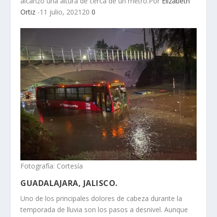
alcanzó una altura de cerca de un metro.Por
Elizabeth
Ortiz
-11 julio, 202120
0
Fotografía: Cortesía
GUADALAJARA, JALISCO.
Uno de los principales dolores de cabeza durante la
temporada de lluvia son los pasos a desnivel. Aunque