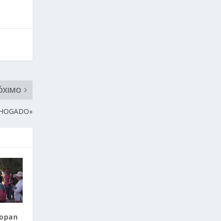
ÓXIMO
AHOGADO»
popan