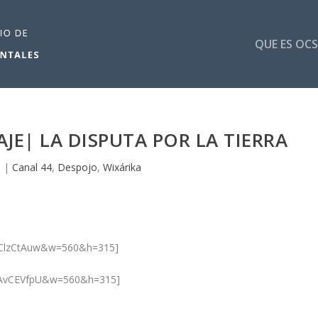
QUE ES OCS
JE| LA DISPUTA POR LA TIERRA
1
|
Canal 44
,
Despojo
,
Wixárika
XxClzCtAuw&w=560&h=315]
ooAvCEVfpU&w=560&h=315]