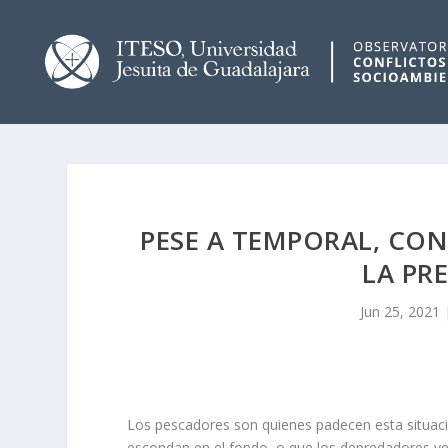
PESE A TEMPORAL, CON
LA PR
Jun 25, 2021
Los pescadores son quienes padecen esta situaci
escondan en el fondo, o que los depredadores vea