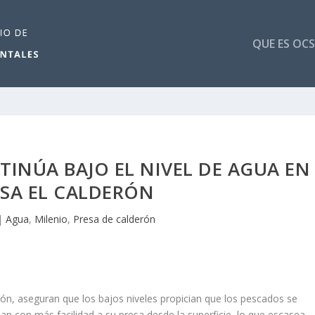
QUE ES OCS
TINÚA BAJO EL NIVEL DE AGUA EN
ESA EL CALDERÓN
|
Agua
,
Milenio
,
Presa de calderón
ón, aseguran que los bajos niveles propician que los pescados se
n con más facilidad a su presa desde la superficie, lo que escasea