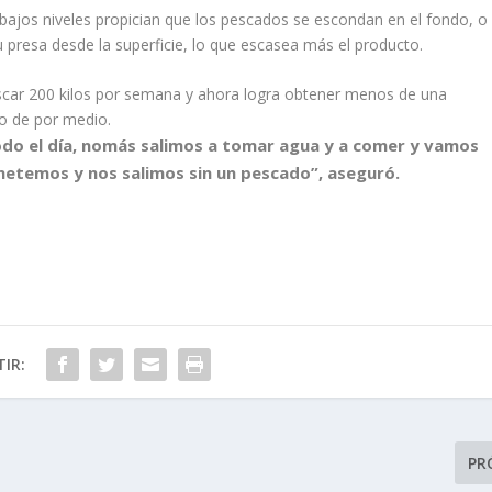
 bajos niveles propician que los pescados se escondan en el fondo, o
 presa desde la superficie, lo que escasea más el producto.
escar 200 kilos por semana y ahora logra obtener menos de una
jo de por medio.
todo el día, nomás salimos a tomar agua y a comer y vamos
 metemos y nos salimos sin un pescado”, aseguró.
IR:
PR