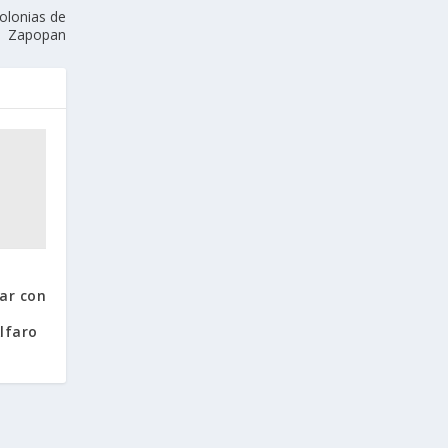
colonias de
Zapopan
ar con
lfaro