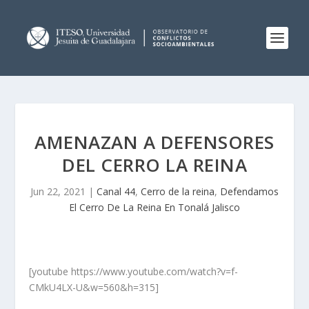
AMENAZAN A DEFENSORES
DEL CERRO LA REINA
Jun 22, 2021
|
Canal 44
,
Cerro de la reina
,
Defendamos
El Cerro De La Reina En Tonalá Jalisco
[youtube https://www.youtube.com/watch?v=f-
CMkU4LX-U&w=560&h=315]