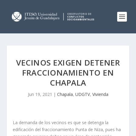
VECINOS EXIGEN DETENER
FRACCIONAMIENTO EN
CHAPALA
Jun 19, 2021
|
Chapala
,
UDGTV
,
Vivienda
La demanda de los vecinos es que se detenga la
edificación del fraccionamiento Punta de Niza, pues ha