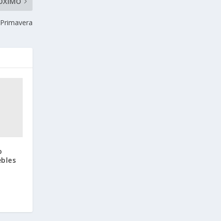
ÓXIMO
 Primavera
o
ebles