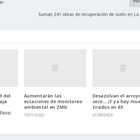
PR
an
Suman 241 obras de recuperación de suelo en La
d del
Aumentarán las
Desazolvan el arroy
baja
estaciones de monitoreo
seco… ¡Y ya hay mu
ambiental en ZMG
tirados en él!
lisco:
10/11/2023
21/06/2024