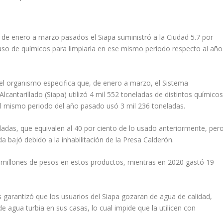
de enero a marzo pasados el Siapa suministró a la Ciudad 5.7 por
uso de químicos para limpiarla en ese mismo periodo respecto al año
 el organismo especifica que, de enero a marzo, el Sistema
Alcantarillado (Siapa) utilizó 4 mil 552 toneladas de distintos químico
 el mismo periodo del año pasado usó 3 mil 236 toneladas.
ladas, que equivalen al 40 por ciento de lo usado anteriormente, per
bajó debido a la inhabilitación de la Presa Calderón.
6 millones de pesos en estos productos, mientras en 2020 gastó 19
 garantizó que los usuarios del Siapa gozaran de agua de calidad,
e agua turbia en sus casas, lo cual impide que la utilicen con