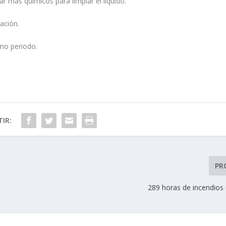
r más químicos para limpiar el líquido.
ación.
mo periodo.
IR:
PR
289 horas de incendios