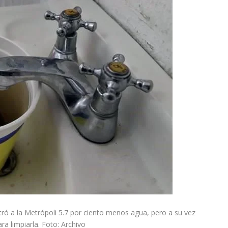
stró a la Metrópoli 5.7 por ciento menos agua, pero a su vez
a limpiarla. Foto: Archivo