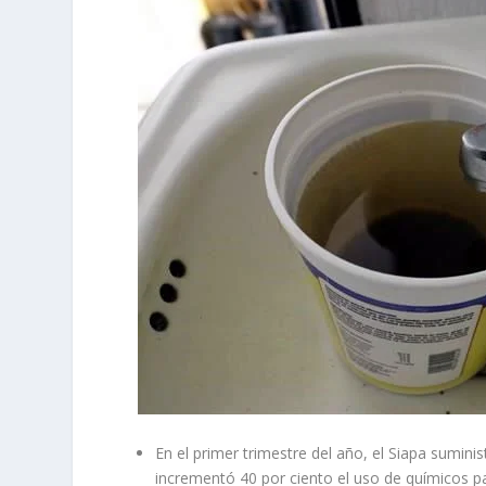
En el primer trimestre del año, el Siapa sumini
incrementó 40 por ciento el uso de químicos par