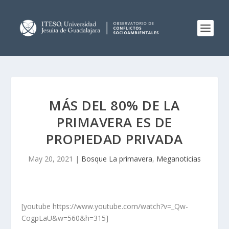
MÁS DEL 80% DE LA
PRIMAVERA ES DE
PROPIEDAD PRIVADA
May 20, 2021
|
Bosque La primavera
,
Meganoticias
[youtube https://www.youtube.com/watch?v=_Qw-
CogpLaU&w=560&h=315]