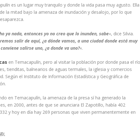
pulín es un lugar muy tranquilo y donde la vida pasa muy agusto. Ella
de la mitad bajo la amenaza de inundación y desalojo, por lo que
desaparezca.
ho ya nada, entonces yo no creo que lo inunden, sabe
«, dice Silvia.
remos salir de aquí, ¿a dónde vamos, a una ciudad donde está muy
 conviene salirse uno, ¿a donde va uno?
«.
cas
en Temacapulín, pero al visitar la población por donde pasa el rí
s, tienditas, balnearios de aguas termales, la iglesia y comercios
lud. Según el Instituto de Información Estadística y Geográfica de
ón.
ando en Temacapulín, la amenaza de la presa sí ha generado la
les, en 2000, antes de que se anunciara El Zapotillo, había 402
a 332 y hoy en día hay 269 personas que viven permanentemente en
I):