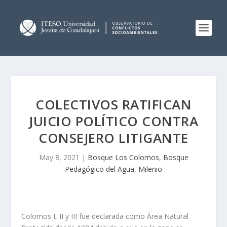
COLECTIVOS RATIFICAN
JUICIO POLÍTICO CONTRA
CONSEJERO LITIGANTE
May 8, 2021
|
Bosque Los Colomos
,
Bosque
Pedagógico del Agua
,
Milenio
Colomos I, II y III fue declarada como Área Natural