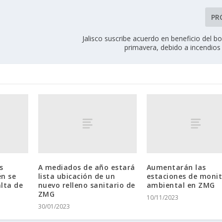
PR
Jalisco suscribe acuerdo en beneficio del b
primavera, debido a incendios
s
A mediados de año estará
Aumentarán las
én se
lista ubicación de un
estaciones de moni
lta de
nuevo relleno sanitario de
ambiental en ZMG
ZMG
10/11/2023
30/01/2023