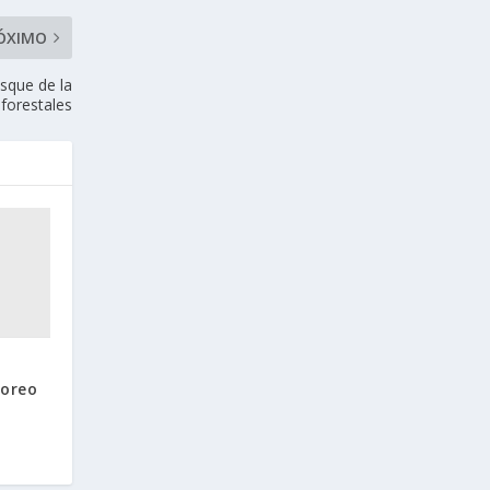
ÓXIMO
osque de la
 forestales
toreo