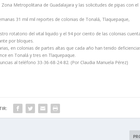
Zona Metropolitana de Guadalajara y las solicitudes de pipas con el
semanas 31 mil mil reportes de colonias de Tonalá, Tlaquepaque,
ro rotatorio del vital liquido y el 94 por ciento de las colonias cuent
ante por bloques.
rias, en colonias de partes altas que cada año han tenido deficiencia
once en Tonalá y tres en Tlaquepaque.
nuncias al teléfono 33-36-68-24-82. (Por Claudia Manuela Pérez)
IR:
PR