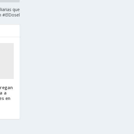
iarias que
an #ElDosel
tregan
a a
es en