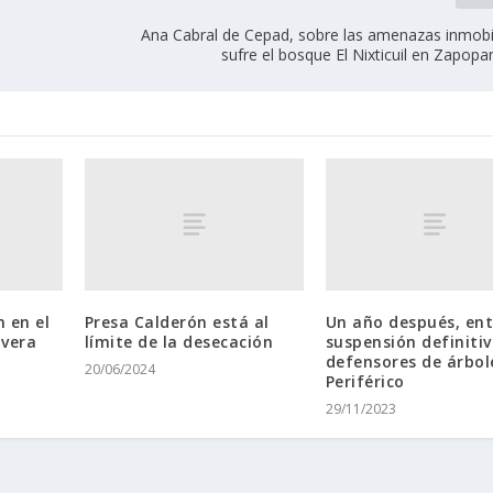
Ana Cabral de Cepad, sobre las amenazas inmobil
sufre el bosque El Nixticuil en Zapop
n en el
Presa Calderón está al
Un año después, en
avera
límite de la desecación
suspensión definitiv
defensores de árbol
20/06/2024
Periférico
29/11/2023